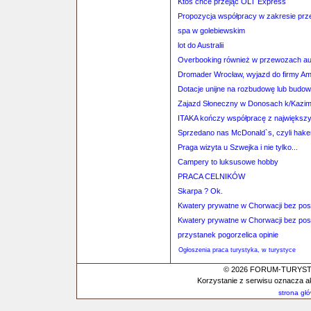
Ktoś chce przejąć OLT Express
Propozycja współpracy w zakresie pr
spa w golebiewskim
lot do Australii
Overbooking również w przewozach a
Dromader Wrocław, wyjazd do firmy A
Dotacje unijne na rozbudowę lub budow
Zajazd Słoneczny w Donosach k/Kazim
ITAKA kończy współpracę z największ
Sprzedano nas McDonald`s, czyli haker
Praga wizyta u Szwejka i nie tylko...
Campery to luksusowe hobby
PRACA CELNIKÓW
Skarpa ? Ok.
Kwatery prywatne w Chorwacji bez po
Kwatery prywatne w Chorwacji bez po
przystanek pogorzelica opinie
Ogłoszenia praca turystyka, w turystyce
© 2026 FORUM-TURYSTYC
Korzystanie z serwisu oznacza a
strona gł