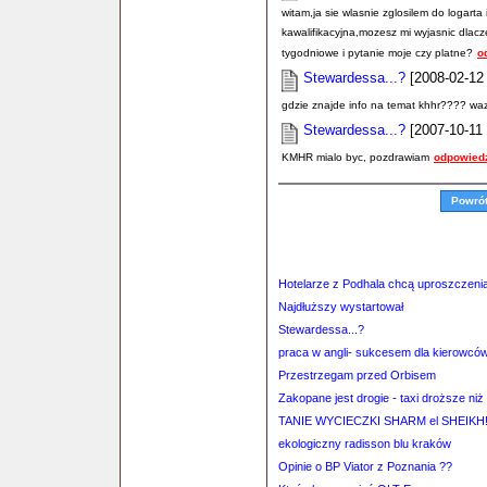
witam,ja sie wlasnie zglosilem do logart
kawalifikacyjna,mozesz mi wyjasnic dlacz
tygodniowe i pytanie moje czy platne?
o
Stewardessa...?
[2008-02-12 
gdzie znajde info na temat khhr???? wa
Stewardessa...?
[2007-10-11 
KMHR mialo byc, pozdrawiam
odpowied
Powró
Hotelarze z Podhala chcą uproszczeni
Najdłuższy wystartował
Stewardessa...?
praca w angli- sukcesem dla kierowcó
Przestrzegam przed Orbisem
Zakopane jest drogie - taxi droższe niż 
TANIE WYCIECZKI SHARM el SHEIKH
ekologiczny radisson blu kraków
Opinie o BP Viator z Poznania ??