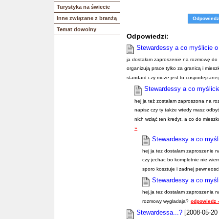
Turystyka na świecie
Inne związane z branżą
Odpowiedz
Temat dowolny
Odpowiedzi:
Stewardessy a co myślicie
ja dostałam zaproszenie na rozmowę do K
organizują prace tylko za granicą i mies
standard czy może jest tu cospodejżan
Stewardessy a co myślic
hej ja też zostałam zaproszona na r
napisz czy ty także wtedy masz odbyć 
nich wziąć ten kredyt, a co do mieszk
»
Stewardessy a co myś
hej ja tez dostalam zaproszenie 
czy jechac bo kompletnie nie wie
sporo kosztuje i zadnej pewneosc
Stewardessy a co myś
hej,ja tez dostalam zaproszenia n
rozmowy wygladaja?
odpowiedz 
Stewardessa...?
[2008-05-20 