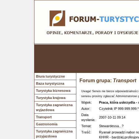
Biura turystyczne
Forum grupa:
Transport
Baza turystyczna
Turystyka biznesowa
Uwaga! Serwis nie bierze odpowiedzialności
serwisu prosimy zgłaszać Administratorowi 
Turystyka krajowa
Wątek:
Praca, która uskrzydla -
Turystyka zagraniczna
Autor:
Czytelnik IP 999.999.999.*
wyjazdowa
Data
Transport
2007-10-11 09:14
wysłania:
Gastronomia
Temat:
Stewardessa...?
Turystyka zagraniczna
Treść:
Ryanair prowadzi nabor non
przyjazdowa
KHHR - bardziej profesjon