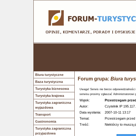
Biura turystyczne
Forum grupa:
Biura tury
Baza turystyczna
Turystyka biznesowa
Uwaga! Serwis nie bierze odpowiedzialności
serwisu prosimy zgłaszać Administratorowi 
Turystyka krajowa
Wątek:
Przestrzegam prze
Turystyka zagraniczna
Autor:
Czytelnik IP 195.117.
wyjazdowa
Data wysłania:
2007-10-11 13:17
Transport
Temat:
Przestrzegam przed
Gastronomia
Treść:
Niektórzy to muszą 
Turystyka zagraniczna
przyjazdowa