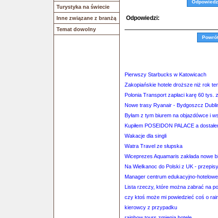
Odpowiedz
Turystyka na świecie
Odpowiedzi:
Inne związane z branżą
Temat dowolny
Powró
Pierwszy Starbucks w Katowicach
Zakopiańskie hotele droższe niż rok t
Polonia Transport zapłaci karę 60 tys. z
Nowe trasy Ryanair - Bydgoszcz Dubli
Byłam z tym biurem na objazdówce i w
Kupiłem POSEIDON PALACE a dostał
Wakacje dla singli
Watra Travel ze słupska
Wiceprezes Aquamaris zakłada nowe bi
Na Wielkanoc do Polski z UK - przepis
Manager centrum edukacyjno-hotelowe
Lista rzeczy, które można zabrać na p
czy ktoś może mi powiedzieć coś o ra
kierowcy z przypadku
rainbow tours zmienia hotele