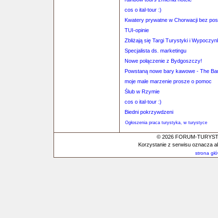
cos o ital-tour :)
Kwatery prywatne w Chorwacji bez po
TUI-opinie
Zbliżają się Targi Turystyki i Wypoczy
Specjalista ds. marketingu
Nowe połączenie z Bydgoszczy!
Powstaną nowe bary kawowe - The Bar
moje male marzenie prosze o pomoc
Ślub w Rzymie
cos o ital-tour :)
Biedni pokrzywdzeni
Ogłoszenia praca turystyka, w turystyce
© 2026 FORUM-TURYSTYC
Korzystanie z serwisu oznacza a
strona gł