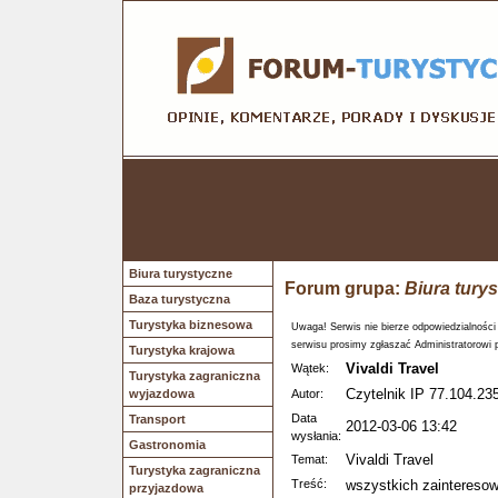
Biura turystyczne
Forum grupa:
Biura tury
Baza turystyczna
Turystyka biznesowa
Uwaga! Serwis nie bierze odpowiedzialności
serwisu prosimy zgłaszać Administratorowi 
Turystyka krajowa
Vivaldi Travel
Wątek:
Turystyka zagraniczna
Czytelnik IP 77.104.235
wyjazdowa
Autor:
Data
Transport
2012-03-06 13:42
wysłania:
Gastronomia
Vivaldi Travel
Temat:
Turystyka zagraniczna
Treść:
wszystkich zainteresow
przyjazdowa