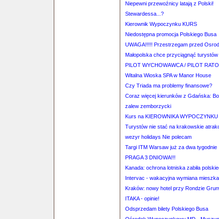
Niepewni przewoźnicy latają z Polski!
Stewardessa...?
Kierownik Wypoczynku KURS
Niedostępna promocja Polskiego Busa
UWAGA!!!!! Przestrzegam przed Osrod
Małopolska chce przyciągnąć turystó
PILOT WYCHOWAWCA / PILOT RATO
Witalna Wioska SPA w Manor House
Czy Triada ma problemy finansowe?
Coraz więcej kierunków z Gdańska: B
zalew zemborzycki
Kurs na KIEROWNIKA WYPOCZYNKU
Turystów nie stać na krakowskie atrak
wezyr holidays Nie polecam
Targi ITM Warsaw już za dwa tygodnie
PRAGA 3 DNIOWA!!!
Kanada: ochrona lotniska zabiła polskie
Intervac - wakacyjna wymiana mieszk
Kraków: nowy hotel przy Rondzie Gru
ITAKA - opinie!
Odsprzedam bilety Polskiego Busa