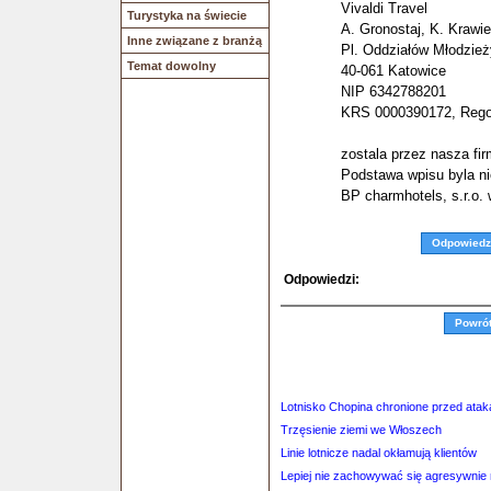
Vivaldi Travel
Turystyka na świecie
A. Gronostaj, K. Krawie
Inne związane z branżą
Pl. Oddziałów Młodzie
Temat dowolny
40-061 Katowice
NIP 6342788201
KRS 0000390172, Rego
zostala przez nasza fi
Podstawa wpisu byla ni
BP charmhotels, s.r.o. 
Odpowiedz
Odpowiedzi:
Powró
Lotnisko Chopina chronione przed atak
Trzęsienie ziemi we Włoszech
Linie lotnicze nadal okłamują klientów
Lepiej nie zachowywać się agresywnie 