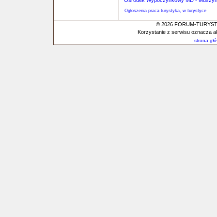
Ośrodek Wypoczynkowy MD - Muszyna
Ogłoszenia praca turystyka, w turystyce
© 2026 FORUM-TURYSTYC
Korzystanie z serwisu oznacza a
strona gł