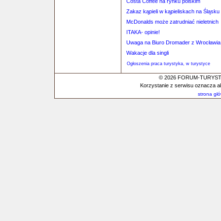
Costa Coffee na rynku polskim
Zakaz kąpieli w kąpieliskach na Śląsk
McDonalds może zatrudniać nieletnich
ITAKA- opinie!
Uwaga na Biuro Dromader z Wrocławia
Wakacje dla singli
Ogłoszenia praca turystyka, w turystyce
© 2026 FORUM-TURYSTYC
Korzystanie z serwisu oznacza a
strona gł