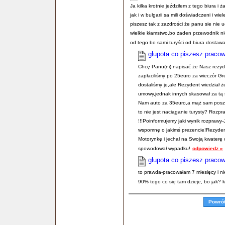
Ja kilka krotnie jeździłem z tego biura i
jak i w bułgarii sa mili doświadczeni i wie
piszesz tak z zazdrości że panu sie nie 
wielkie kłamstwo,bo żaden przewodnik n
od tego bo sami turyści od biura dostawal
głupota co piszesz praco
Chcę Panu(ni) napisać że Nasz rezyd
zapłaciliśmy po 25euro za wieczór Gre
dostaliśmy je,ale Rezydent wiedział 
umowy,jednak innych skasował za t
Nam auto za 35euro,a mąż sam poszed
to nie jest naciąganie turysty? Rozp
!!!Poinformujemy jaki wynik rozprawy
wspomnę o jakimś prezencie!Rezydent 
Motorynkę i jechał na Swoją kwaterę
spowodował wypadku!
odpowiedz »
głupota co piszesz praco
to prawda-pracowałam 7 miesięcy i nie 
90% tego co się tam dzieje, bo jak?
Powró