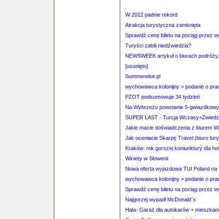
W 2012 padnie rekord
Atrakcja turystyczna zamknięta
Sprawdź cenę biletu na pociąg przez 
Turyści zabili niedźwiedzia?
NEWSWEEK artykuł o biurach podróży
[usunięto]
Summerelse.pl
wychowawca kolonijny > podanie o prac
PZOT podsumowuje 34 tydzień
Na Wybrzeżu powstanie 5-gwiazdkowy 
SUPER LAST - Turcja Wczasy+Zwiedza
Jakie macie doświadczenia z biurem 
Jak oceniacie Skarpę Travel (biuro tu
Kraków: rok gorszej koniunktury dla hotel
Winiety w Słowenii
Nowa oferta wyjazdowa TUI Poland na 
wychowawca kolonijny > podanie o prac
Sprawdź cenę biletu na pociąg przez 
Najgorzej wypadł McDonald`s
Hala- Garaż dla autokarów + mieszkan