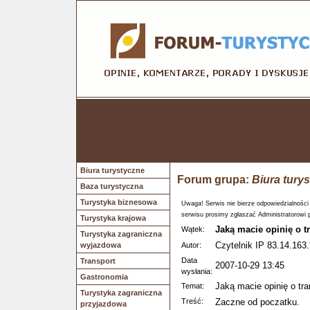
Biura turystyczne
Forum grupa:
Biura tury
Baza turystyczna
Turystyka biznesowa
Uwaga! Serwis nie bierze odpowiedzialności
serwisu prosimy zgłaszać Administratorowi 
Turystyka krajowa
Jaką macie opinię o t
Wątek:
Turystyka zagraniczna
Czytelnik IP 83.14.163.
wyjazdowa
Autor:
Data
Transport
2007-10-29 13:45
wysłania:
Gastronomia
Jaką macie opinię o tr
Temat:
Turystyka zagraniczna
Treść:
Zaczne od poczatku.
przyjazdowa