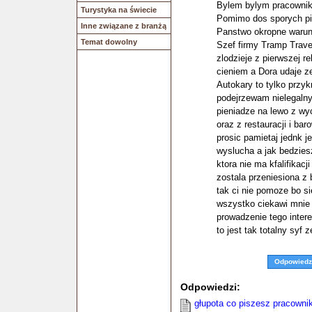
Bylem bylym pracowniki
Turystyka na świecie
Pomimo dos sporych pie
Inne związane z branżą
Panstwo okropne warunk
Temat dowolny
Szef firmy Tramp Travel
zlodzieje z pierwszej r
cieniem a Dora udaje ze
Autokary to tylko przy
podejrzewam nielegalnyc
pieniadze na lewo z wyc
oraz z restauracji i b
prosic pamietaj jednk je
wyslucha a jak bedzies
ktora nie ma kfalifikac
zostala przeniesiona z 
tak ci nie pomoze bo si
wszystko ciekawi mnie 
prowadzenie tego intere
to jest tak totalny syf
Odpowiedz
Odpowiedzi:
głupota co piszesz pracowni