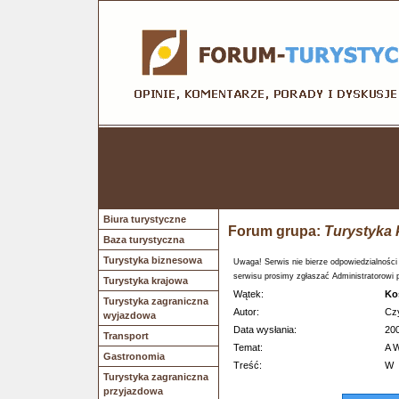
Biura turystyczne
Forum grupa:
Turystyka 
Baza turystyczna
Turystyka biznesowa
Uwaga! Serwis nie bierze odpowiedzialności
serwisu prosimy zgłaszać Administratorowi 
Turystyka krajowa
Wątek:
Ko
Turystyka zagraniczna
Autor:
Czy
wyjazdowa
Data wysłania:
200
Transport
Temat:
A 
Gastronomia
Treść:
W
Turystyka zagraniczna
przyjazdowa