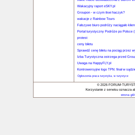
Wakacyjny raport eSKY.pl
Groupon - w czym tkwi haczyk?
wakacje z Rainbow Tours
Fałszywe biuro podróży naciągało klie
Portal turystyczny Podróże po Polsce 
protest
ceny biletu
Sprawdź cenę biletu na pociąg przez 
Izba Turystyczna ostrzega przed Gro
Uwaga na HappyFLY.pl
Kontrowersyjne logo TPN: finał w sądzi
Ogłoszenia praca turystyka, w turystyce
© 2026 FORUM-TURYSTYC
Korzystanie z serwisu oznacza a
strona gł