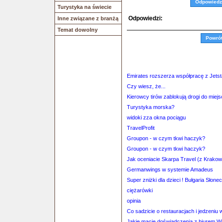
Odpowiedz
Turystyka na świecie
Odpowiedzi:
Inne związane z branżą
Temat dowolny
Powró
Emirates rozszerza współpracę z Jetst
Czy wiesz, że...
Kierowcy tirów zablokują drogi do miej
Turystyka morska?
widoki zza okna pociągu
TravelProfit
Groupon - w czym tkwi haczyk?
Groupon - w czym tkwi haczyk?
Jak oceniacie Skarpa Travel (z Krako
Germanwings w systemie Amadeus
Super zniżki dla dzieci ! Bułgaria Sło
ciężarówki
opinia
Co sadzicie o restauracjach i jedzeni
Jakie macie doświadczenia z biurem 