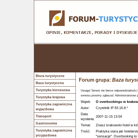
Biura turystyczne
Forum grupa:
Baza turys
Baza turystyczna
Turystyka biznesowa
Uwaga! Serwis nie bierze odpowiedzialności
serwisu prosimy zgłaszać Administratorowi 
Turystyka krajowa
Wątek:
O overbookingu w krakow
Turystyka zagraniczna
Autor:
Czytelnik IP 83.16.8.*
wyjazdowa
Data
Transport
2007-11-15 13:04
wysłania:
Gastronomia
Temat:
Znasz krakowski hotel w kt
Turystyka zagraniczna
Treść:
Praktyka stara jak hotelars
przyjazdowa
"sensacje". Overbooking t