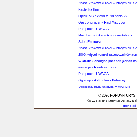
Znasz krakowski hotel w którym nie st
Kasienka i inni
Opinie o BP Viator z Poznania ??
Gastronomiczny Rajd Mistrzów
Damptour - UWAGA!
Mała kosmetyka w American Airlines
Sales Executive
Znasz krakowski hotel w którym nie st
2008: więcej kontroli przewoźników au
W strefie Schengen paszport jednak k
wakacje z Rainbow Tours
Damptour - UWAGA!
Ogólnopolski Konkurs Kulinarny
Ogłoszenia praca turystyka, w turystyce
© 2026 FORUM-TURYSTYC
Korzystanie z serwisu oznacza a
strona gł