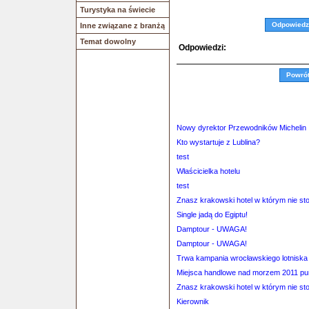
Turystyka na świecie
Odpowiedz
Inne związane z branżą
Temat dowolny
Odpowiedzi:
Powró
Nowy dyrektor Przewodników Michelin
Kto wystartuje z Lublina?
test
Właścicielka hotelu
test
Znasz krakowski hotel w którym nie st
Single jadą do Egiptu!
Damptour - UWAGA!
Damptour - UWAGA!
Trwa kampania wrocławskiego lotniska
Miejsca handlowe nad morzem 2011 pun
Znasz krakowski hotel w którym nie st
Kierownik