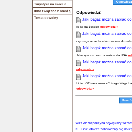
Odpowiedz
Turystyka na świecie
Inne związane z branżą
Odpowiedzi:
Temat dowolny
Jaki bagaż można zabrać d
ile kg na 1osobe
odpowiedz »
Jaki bagaż można zabrać d
czy moge wziac kaszki dzieciece do waliz
Jaki bagaż można zabrać d
Jaka zywnosc mozna wwiezc do USA
od
Jaki bagaż można zabrać d
odpowiedz »
Jaki bagaż można zabrać d
Linia LOT trasa w-wa - Chicago Waga b
odpowiedz »
Powró
Wizz Air rozpoczyna największy wzros
KE: Linie lotnicze zobowiązały się do 