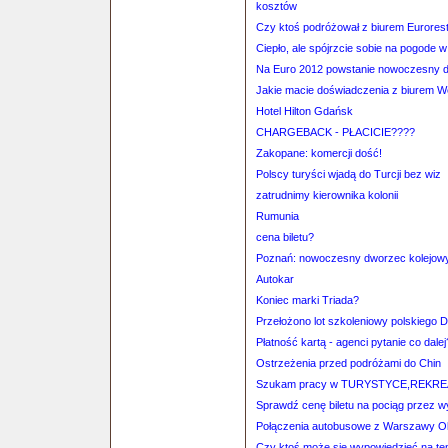
kosztów
Czy ktoś podróżował z biurem Eurores
Ciepło, ale spójrzcie sobie na pogode 
Na Euro 2012 powstanie nowoczesny d
Jakie macie doświadczenia z biurem 
Hotel Hilton Gdańsk
CHARGEBACK - PŁACICIE????
Zakopane: komercji dość!
Polscy turyści wjadą do Turcji bez wiz
zatrudnimy kierownika kolonii
Rumunia
cena biletu?
Poznań: nowoczesny dworzec kolejow
Autokar
Koniec marki Triada?
Przełożono lot szkoleniowy polskiego 
Płatność kartą - agenci pytanie co dalej
Ostrzeżenia przed podróżami do Chin
Szukam pracy w TURYSTYCE,REKR
Sprawdź cenę biletu na pociąg przez 
Połączenia autobusowe z Warszawy Oke
Czy ktoś może się wypowiedzieć na tem