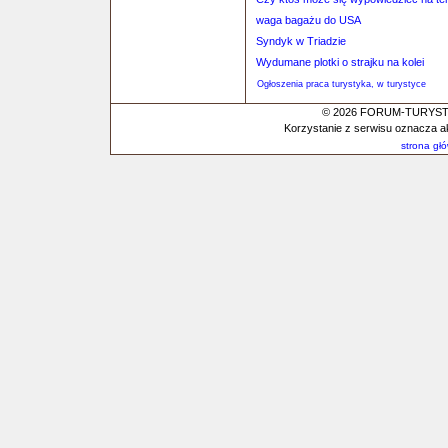
waga bagażu do USA
Syndyk w Triadzie
Wydumane plotki o strajku na kolei
Ogłoszenia praca turystyka, w turystyce
© 2026 FORUM-TURYSTYC
Korzystanie z serwisu oznacza a
strona gł