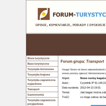
Biura turystyczne
Forum grupa:
Transport
Baza turystyczna
Turystyka biznesowa
Uwaga! Serwis nie bierze odpowiedzialności
serwisu prosimy zgłaszać Administratorowi 
Turystyka krajowa
Wątek:
Nowe normy bagaż
Turystyka zagraniczna
Autor:
Czytelnik IP 91.149.21
wyjazdowa
Data wysłania:
2012-04-13 19:01
Transport
Temat:
Jaki bagaż można za
Gastronomia
Treść:
co moge zabrac do ba
Turystyka zagraniczna
przyjazdowa