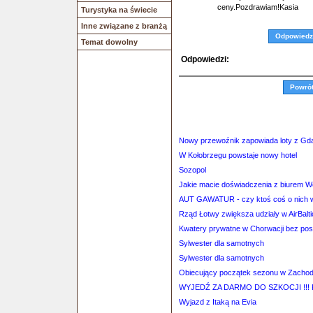
ceny.Pozdrawiam!Kasia
Turystyka na świecie
Inne związane z branżą
Odpowiedz
Temat dowolny
Odpowiedzi:
Powró
Nowy przewoźnik zapowiada loty z Gd
W Kołobrzegu powstaje nowy hotel
Sozopol
Jakie macie doświadczenia z biurem 
AUT GAWATUR - czy ktoś coś o nich 
Rząd Łotwy zwiększa udziały w AirBalti
Kwatery prywatne w Chorwacji bez po
Sylwester dla samotnych
Sylwester dla samotnych
Obiecujący początek sezonu w Zacho
WYJEDŹ ZA DARMO DO SZKOCJI !!!
Wyjazd z Itaką na Evia