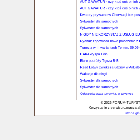
AUT GAWATUR - czy ktoś coś o nich 
AUT GAWATUR - czy ktoś coś o nich 
Kwatery prywatne w Chorwacji bez po
Sylwester dla samotnych
Sylwester dla samotnych
NIGDY NIE KORZYSTAJ Z USŁUG EUR
Ryanair zapowiada nowe połączenie z 
Tunezja w III wariantach Termin: 09.05
ITAKA wyspa Evia
Biuro podróży Tęcza B-B
Rząd Łotwy zwiększa udziały w AirBalti
Wakacje dla singli
Sylwester dla samotnych
Sylwester dla samotnych
Ogłoszenia praca turystyka, w turystyce
© 2026 FORUM-TURYSTYC
Korzystanie z serwisu oznacza a
strona gł