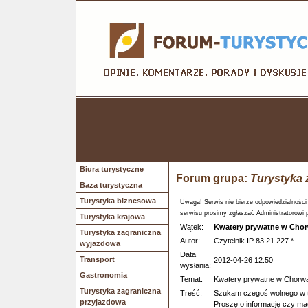
Biura turystyczne
Forum grupa:
Turystyka 
Baza turystyczna
Turystyka biznesowa
Uwaga! Serwis nie bierze odpowiedzialności
serwisu prosimy zgłaszać Administratorowi 
Turystyka krajowa
Wątek:
Kwatery prywatne w Chor
Turystyka zagraniczna
Autor:
Czytelnik IP 83.21.227.*
wyjazdowa
Data
Transport
2012-04-26 12:50
wysłania:
Gastronomia
Temat:
Kwatery prywatne w Chorwa
Turystyka zagraniczna
Treść:
Szukam czegoś wolnego w ter
przyjazdowa
Proszę o informację czy ma