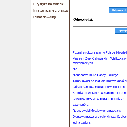
Turystyka na świecie
Odpowiedz
Inne związane z branżą
Temat dowolny
Odpowiedzi:
Powró
Poznaj strukturę płac w Polsce i dowied
Muzeum Zup Krakowskich Wieliczka wy
zwiedzających
Nie
Nieuczciwe biuro Happy Holiday!
Toruń: dworzec jest, ale biletów kupić s
Górale handlują miejscami w kolejce n
Kraków: powstało 4000 tanich miejsc n
Chwilowy kryzys w biurach podróży?
czarnogóra
Rzeszowski Metalowiec sprzedany
Długa wyprawa w ciepłe klimaty Szuka
jedna bzdura