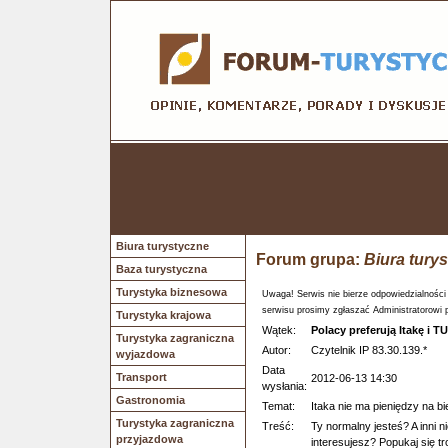
Biura turystyczne
Forum grupa:
Biura tury
Baza turystyczna
Turystyka biznesowa
Uwaga! Serwis nie bierze odpowiedzialności
serwisu prosimy zgłaszać Administratorowi 
Turystyka krajowa
Wątek:
Polacy preferują Itakę i TU
Turystyka zagraniczna
Autor:
Czytelnik IP 83.30.139.*
wyjazdowa
Data
Transport
2012-06-13 14:30
wysłania:
Gastronomia
Temat:
Itaka nie ma pieniędzy na b
Turystyka zagraniczna
Treść:
Ty normalny jesteś? A inni n
przyjazdowa
interesujesz? Popukaj się t