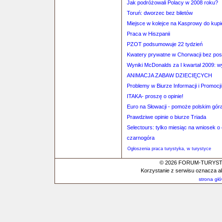
Jak podróżowali Polacy w 2008 roku?
Toruń: dworzec bez biletów
Miejsce w kolejce na Kasprowy do kupi
Praca w Hiszpanii
PZOT podsumowuje 22 tydzień
Kwatery prywatne w Chorwacji bez po
Wyniki McDonalds za I kwartał 2009: w
ANIMACJA ZABAW DZIECIĘCYCH
Problemy w Biurze Informacji i Promocj
ITAKA- proszę o opinie!
Euro na Słowacji - pomoże polskim gór
Prawdziwe opinie o biurze Triada
Selectours: tylko miesiąc na wniosek 
czarnogóra
Ogłoszenia praca turystyka, w turystyce
© 2026 FORUM-TURYSTYC
Korzystanie z serwisu oznacza a
strona gł