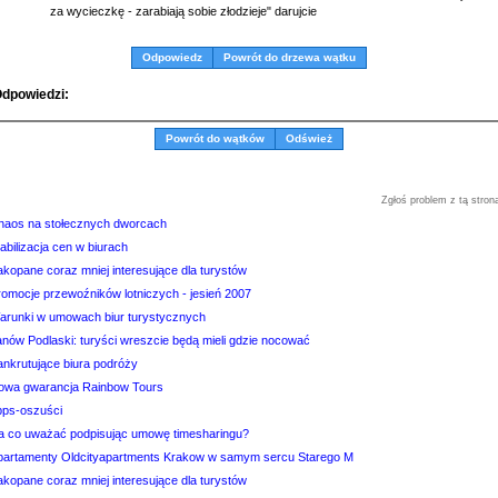
za wycieczkę - zarabiają sobie złodzieje" darujcie
Odpowiedz
Powrót do drzewa wątku
dpowiedzi:
Powrót do wątków
Odśwież
Zgłoś problem z tą stron
haos na stołecznych dworcach
abilizacja cen w biurach
akopane coraz mniej interesujące dla turystów
romocje przewoźników lotniczych - jesień 2007
arunki w umowach biur turystycznych
anów Podlaski: turyści wreszcie będą mieli gdzie nocować
ankrutujące biura podróży
owa gwarancja Rainbow Tours
pps-oszuści
a co uważać podpisując umowę timesharingu?
partamenty Oldcityapartments Krakow w samym sercu Starego M
akopane coraz mniej interesujące dla turystów