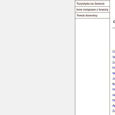
Turystyka na świecie
Inne związane z branżą
Temat dowolny
O
C
St
Z
P
W
J
B
N
u
N
A
Z