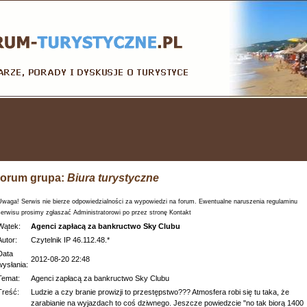
orum grupa:
Biura turystyczne
Uwaga! Serwis nie bierze odpowiedzialności za wypowiedzi na forum. Ewentualne naruszenia regulaminu
serwisu prosimy zgłaszać Administratorowi po przez stronę Kontakt
Wątek:
Agenci zapłacą za bankructwo Sky Clubu
Autor:
Czytelnik IP 46.112.48.*
Data
2012-08-20 22:48
wysłania:
Temat:
Agenci zapłacą za bankructwo Sky Clubu
Treść:
Ludzie a czy branie prowizji to przestępstwo??? Atmosfera robi się tu taka, że
zarabianie na wyjazdach to coś dziwnego. Jeszcze powiedzcie "no tak biorą 1400