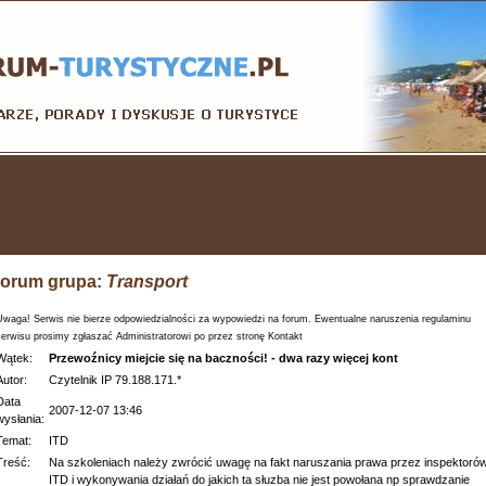
orum grupa:
Transport
Uwaga! Serwis nie bierze odpowiedzialności za wypowiedzi na forum. Ewentualne naruszenia regulaminu
serwisu prosimy zgłaszać Administratorowi po przez stronę Kontakt
Wątek:
Przewoźnicy miejcie się na baczności! - dwa razy więcej kont
Autor:
Czytelnik IP 79.188.171.*
Data
2007-12-07 13:46
wysłania:
Temat:
ITD
Treść:
Na szkoleniach należy zwrócić uwagę na fakt naruszania prawa przez inspektoró
ITD i wykonywania działań do jakich ta słuzba nie jest powołana np sprawdzanie