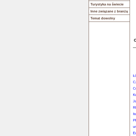
Turystyka na świecie
Inne związane z branżą
Temat dowolny
O
Ł
C
C
Ko
J
R
It
P
u
E