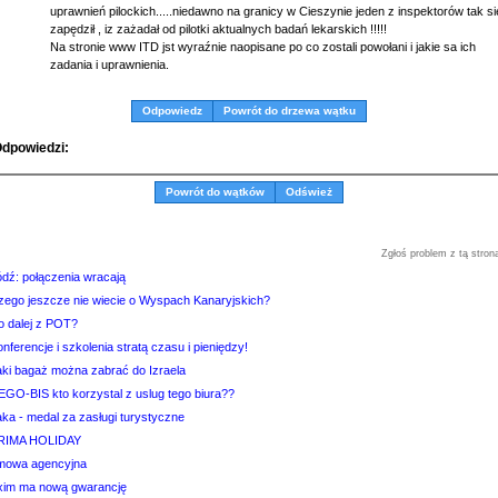
uprawnień pilockich.....niedawno na granicy w Cieszynie jeden z inspektorów tak si
zapędził , iz zażadał od pilotki aktualnych badań lekarskich !!!!!
Na stronie www ITD jst wyraźnie naopisane po co zostali powołani i jakie sa ich
zadania i uprawnienia.
Odpowiedz
Powrót do drzewa wątku
dpowiedzi:
Powrót do wątków
Odśwież
Zgłoś problem z tą stron
ódź: połączenia wracają
zego jeszcze nie wiecie o Wyspach Kanaryjskich?
o dalej z POT?
nferencje i szkolenia stratą czasu i pieniędzy!
aki bagaż można zabrać do Izraela
EGO-BIS kto korzystal z uslug tego biura??
aka - medal za zasługi turystyczne
RIMA HOLIDAY
mowa agencyjna
xim ma nową gwarancję