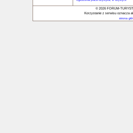
Ogłoszenia praca turystyka, w turystyce
© 2026 FORUM-TURYSTYC
Korzystanie z serwisu oznacza a
strona gł