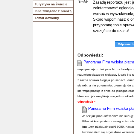
Treść:
Zasadą reportażu jest 
Turystyka na świecie
zainteresować oglądają
Inne związane z branżą
wpisać w wyszukiwarkę 
Temat dowolny
Skoro wspominasz o or
przypomnę tobie spraw
szczęście do czasu!
Odpowiedz
Odpowiedzi:
Panorama Firm wciska płatn
wspolpracuje z nimi pare lat, za kazdym 
rozumiem dlaczego niektorzy ludzie i to 
z kazda sprawa biegaja po sadach, duzo
sie robi, a nie potem miec pretensje do ca
kto wspolpracuje z eniro od jakiegos czas
klientem i jak weryfikuja wszystko dokladn
odpowiedz »
Panorama Firm wciska pła
Ja też już produktów eniro nie kupuję
Kilka lat korzystałem z usług eniro, n
http://ttv. pl/aktualnosci/58050, nac
Przekonałem się o tym dużo wcześniej