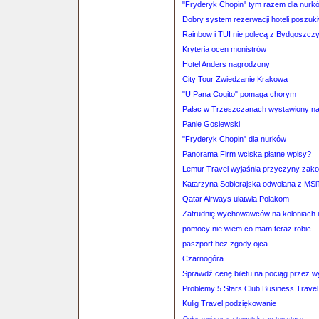
"Fryderyk Chopin" tym razem dla nurk
Dobry system rezerwacji hoteli poszuk
Rainbow i TUI nie polecą z Bydgoszcz
Kryteria ocen monistrów
Hotel Anders nagrodzony
City Tour Zwiedzanie Krakowa
"U Pana Cogito" pomaga chorym
Pałac w Trzeszczanach wystawiony n
Panie Gosiewski
"Fryderyk Chopin" dla nurków
Panorama Firm wciska płatne wpisy?
Lemur Travel wyjaśnia przyczyny zakoń
Katarzyna Sobierajska odwołana z MSi
Qatar Airways ułatwia Polakom
Zatrudnię wychowawców na koloniach 
pomocy nie wiem co mam teraz robic
paszport bez zgody ojca
Czarnogóra
Sprawdź cenę biletu na pociąg przez 
Problemy 5 Stars Club Business Travel
Kulig Travel podziękowanie