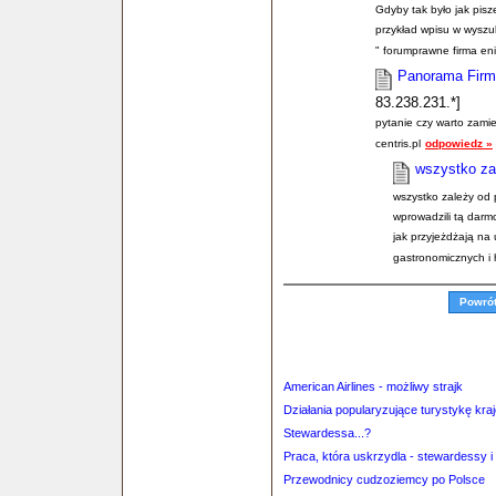
Gdyby tak było jak pisz
przykład wpisu w wyszu
" forumprawne firma enir
Panorama Firm 
83.238.231.*]
pytanie czy warto zamie
centris.pl
odpowiedz »
wszystko zal
wszystko zależy od p
wprowadzili tą darmo
jak przyjeżdżają na 
gastronomicznych i 
Powró
American Airlines - możliwy strajk
Działania popularyzujące turystykę kra
Stewardessa...?
Praca, która uskrzydla - stewardessy i
Przewodnicy cudzoziemcy po Polsce