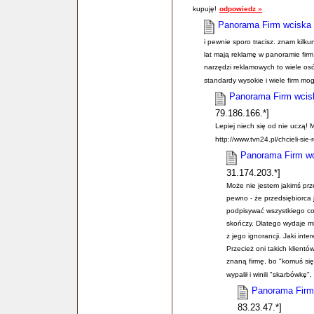
kupuję!
odpowiedz »
Panorama Firm wciska 
i pewnie sporo tracisz. znam kilkun
lat mają reklamę w panoramie fir
narzędzi reklamowych to wiele os
standardy wysokie i wiele firm mog
Panorama Firm wcisk
79.186.166.*]
Lepiej niech się od nie uczą! 
http://www.tvn24.pl/chcieli-sie
Panorama Firm wc
31.174.203.*]
Może nie jestem jakimś prz
pewno - że przedsiębiorca 
podpisywać wszystkiego co 
skończy. Dlatego wydaje mi 
z jego ignorancji. Jaki int
Przecież oni takich klientó
znaną firmę, bo "komuś się
wypalił i winili "skarbówkę", 
Panorama Firm 
83.23.47.*]