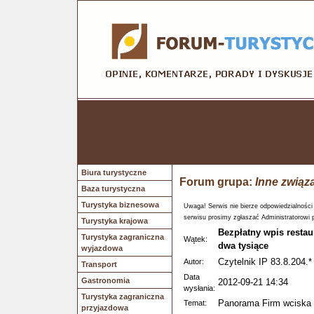
Biura turystyczne
Forum grupa:
Inne związ
Baza turystyczna
Turystyka biznesowa
Uwaga! Serwis nie bierze odpowiedzialności
serwisu prosimy zgłaszać Administratorowi 
Turystyka krajowa
Bezpłatny wpis resta
Turystyka zagraniczna
Wątek:
dwa tysiące
wyjazdowa
Czytelnik IP 83.8.204.*
Autor:
Transport
Data
Gastronomia
2012-09-21 14:34
wysłania:
Turystyka zagraniczna
Panorama Firm wciska 
Temat:
przyjazdowa