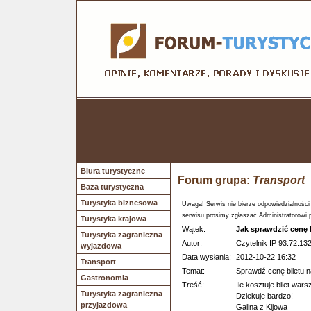
Biura turystyczne
Forum grupa:
Transport
Baza turystyczna
Turystyka biznesowa
Uwaga! Serwis nie bierze odpowiedzialności
serwisu prosimy zgłaszać Administratorowi 
Turystyka krajowa
Wątek:
Jak sprawdzić cenę 
Turystyka zagraniczna
Autor:
Czytelnik IP 93.72.132
wyjazdowa
Data wysłania:
2012-10-22 16:32
Transport
Temat:
Sprawdź cenę biletu 
Gastronomia
Treść:
Ile kosztuje bilet war
Turystyka zagraniczna
Dziekuje bardzo!
przyjazdowa
Galina z Kijowa