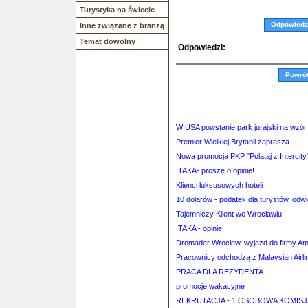
Turystyka na świecie
Odpowiedz
Inne związane z branżą
Temat dowolny
Odpowiedzi:
Powró
W USA powstanie park jurajski na wzór
Premier Wielkiej Brytanii zaprasza
Nowa promocja PKP "Polataj z Intercity
ITAKA- proszę o opinie!
Klienci luksusowych hoteli
10 dolarów - podatek dla turystów, od
Tajemniczy Klient we Wrocławiu
ITAKA - opinie!
Dromader Wrocław, wyjazd do firmy A
Pracownicy odchodzą z Malaysian Airli
PRACA DLA REZYDENTA
promocje wakacyjne
REKRUTACJA - 1 OSOBOWA KOMISJ