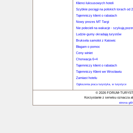
Klienci luksusowych hoteli
Szybkie pociągi na polskich torach od 
Tajemniczy klient o rabatach
Nowy prezes MT Targi
Nie polecieli na wakacje - szykują poz
Ludzie-gumy okradają turystów
Bruksela samolot z Katowic
Błagam o pomoc
Ceny winiet
Chorwacja 6+4
Tajemniczy klient o rabatach
Tajemniczy Klient we Wrocławiu
Zamiast hotelu
Ogłoszenia praca turystyka, w turystyce
© 2026 FORUM-TURYSTYC
Korzystanie z serwisu oznacza a
strona gł