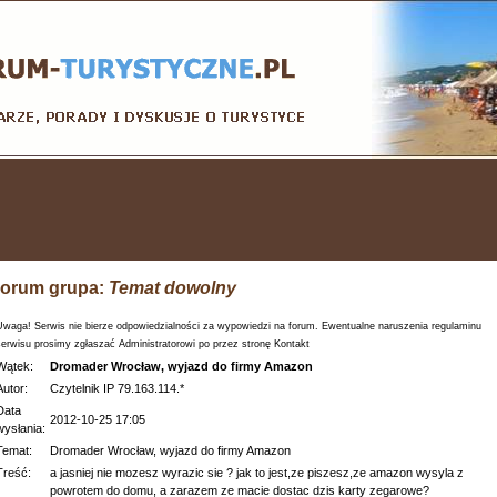
orum grupa:
Temat dowolny
Uwaga! Serwis nie bierze odpowiedzialności za wypowiedzi na forum. Ewentualne naruszenia regulaminu
serwisu prosimy zgłaszać Administratorowi po przez stronę Kontakt
Wątek:
Dromader Wrocław, wyjazd do firmy Amazon
Autor:
Czytelnik IP 79.163.114.*
Data
2012-10-25 17:05
wysłania:
Temat:
Dromader Wrocław, wyjazd do firmy Amazon
Treść:
a jasniej nie mozesz wyrazic sie ? jak to jest,ze piszesz,ze amazon wysyla z
powrotem do domu, a zarazem ze macie dostac dzis karty zegarowe?