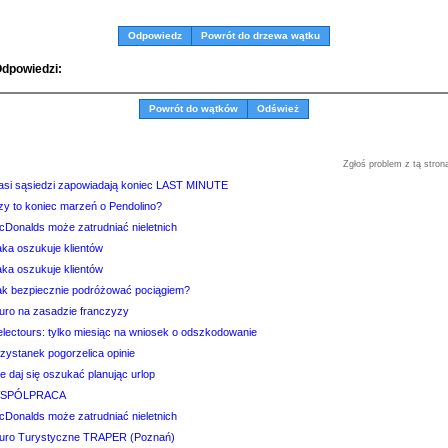
Odpowiedz
Powrót do drzewa wątku
dpowiedzi:
Powrót do wątków
Odśwież
Zgłoś problem z tą stron
asi sąsiedzi zapowiadają koniec LAST MINUTE
zy to koniec marzeń o Pendolino?
cDonalds może zatrudniać nieletnich
aka oszukuje klientów
aka oszukuje klientów
ak bezpiecznie podróżować pociągiem?
iuro na zasadzie franczyzy
electours: tylko miesiąc na wniosek o odszkodowanie
zystanek pogorzelica opinie
e daj się oszukać planując urlop
SPÓLPRACA
cDonalds może zatrudniać nieletnich
iuro Turystyczne TRAPER (Poznań)