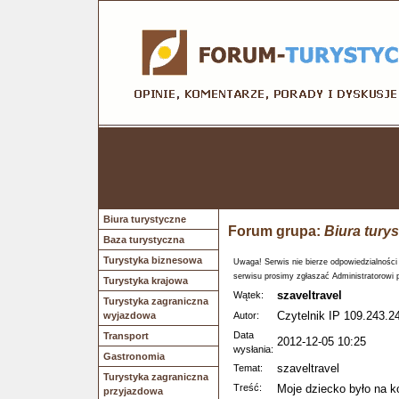
Biura turystyczne
Forum grupa:
Biura tury
Baza turystyczna
Turystyka biznesowa
Uwaga! Serwis nie bierze odpowiedzialności
serwisu prosimy zgłaszać Administratorowi 
Turystyka krajowa
szaveltravel
Wątek:
Turystyka zagraniczna
Czytelnik IP 109.243.2
wyjazdowa
Autor:
Data
Transport
2012-12-05 10:25
wysłania:
Gastronomia
szaveltravel
Temat:
Turystyka zagraniczna
Treść:
Moje dziecko było na k
przyjazdowa