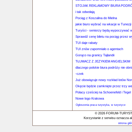
STOJAK REKLAMOWY BIURA PODRÓŻ
i tak odwołają
Pociąg z Koszalina do Mielna
jakie biuro wybrać na wkacje w Tunezji
Turyści - seniorzy będą wypoczywać w 
Sprawdź cenę biletu na pociąg przez 
TUI daje rabaty
TUI znów zapomniało o agentach
Gorąco na granicy Tajlandii
TŁUMACZ Z JEZYKIEM ANGIELSKIM
dlaczego polskie biura podróży nie ob
-czek
Już obowiązuje nowy rozkład lotów No
Okęcie będzie zamknięte przez trzy w
Polacy cześciej na Schoenefeld i Tegel
Nowe logo Krakowa
Ogłoszenia praca turystyka, w turystyce
© 2026 FORUM-TURYSTYC
Korzystanie z serwisu oznacza a
strona gł