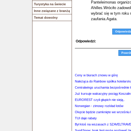
Panteleimonas organizo
Turystyka na świecie
Ahilles.Wróciło zadowo
Inne związane z branżą
wybrać się w tym roku 
Temat dowolny
zaufania.Agata.
Odpowiedz
Odpowiedzi:
Powró
Ceny w biurach znowu w górę
Należąca do Rainbow spółka hotelarska
Centralwings uruchamia bezpośrednie l
Już kursuje wakacyjny pociąg Koszalin 
EUROREST czyli głupich nie sieją..
Norwegian - zimowy rozkład lotów
Okęcie będzie zamknięte we wrześniu b
TUI daje rabaty
Był ktoś na wszasach z SZAVELTRAV
Sun&Snow: brak ferii może pozbawić b