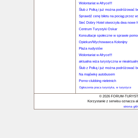
Wolontariat w Afryce!!!
Ślub z Polką i już można podróżować 
Sprawdź cenę biletu na pociąg przez 
Sieć Dobry Hotel otworzyła dwa nowe h
Centrum Turystyki Oskar
Konsultacje społeczne w sprawie pomocy
Opiekun/Wychowawca Kolonijny
Plaża nudystów
Wolontariat w Afryce!!!
aktualna wiza turystyczna w nieaktual
Ślub z Polką i już można podróżować 
Na majówkę autobusem
Porno-clubbing nieletnich
Ogłoszenia praca turystyka, w turystyce
© 2026 FORUM-TURYSTYC
Korzystanie z serwisu oznacza a
strona gł