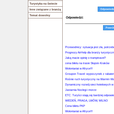
Turystyka na świecie
Odpowiedz
Inne związane z branżą
Temat dowolny
Odpowiedzi:
Powró
Przewodnicy: sytuacja jest zła, potrz
Prognozy AirHelp dla branży turystyczn
Jaką macie opinię o tramptravel?
cena biletu na trasie Słupsk-Kraków
Wolontariat w Afryce!!!
Groupon Travel: wypoczynek z rabate
Rośnie ruch turystyczny na Warmii i M
Dynamiczny rozwój sieci hotelowych w
Jastarnia Noclegi i morze
ETC: Turyści stają się bardziej odpowie
WIEDEŃ, PRAGA, LWÓW, WILNO
Cena biletu PKP
Wolontariat w Afryce!!!