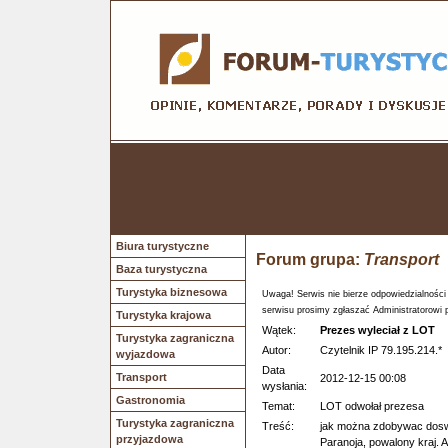
Biura turystyczne
Forum grupa:
Transport
Baza turystyczna
Turystyka biznesowa
Uwaga! Serwis nie bierze odpowiedzialności
serwisu prosimy zgłaszać Administratorowi 
Turystyka krajowa
Wątek:
Prezes wyleciał z LOT
Turystyka zagraniczna
Autor:
Czytelnik IP 79.195.214.*
wyjazdowa
Data
Transport
2012-12-15 00:08
wysłania:
Gastronomia
Temat:
LOT odwołał prezesa
Turystyka zagraniczna
Treść:
jak można zdobywac do
przyjazdowa
Paranoja, powalony kraj. Al