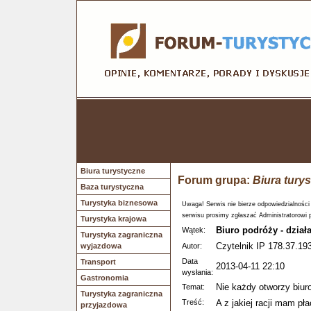
Biura turystyczne
Forum grupa:
Biura tury
Baza turystyczna
Turystyka biznesowa
Uwaga! Serwis nie bierze odpowiedzialności
serwisu prosimy zgłaszać Administratorowi 
Turystyka krajowa
Biuro podróży - dział
Wątek:
Turystyka zagraniczna
Czytelnik IP 178.37.193
wyjazdowa
Autor:
Data
Transport
2013-04-11 22:10
wysłania:
Gastronomia
Nie każdy otworzy biur
Temat:
Turystyka zagraniczna
Treść:
A z jakiej racji mam pł
przyjazdowa