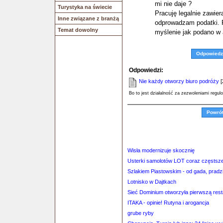
mi nie daje ?
Turystyka na świecie
Pracuję legalnie zawie
Inne związane z branżą
odprowadzam podatki. P
Temat dowolny
myślenie jak podano w 
Odpowiedz
Odpowiedzi:
Nie każdy otworzy biuro podróży
[
Bo to jest działalność za zezwoleniami regu
Powró
Wisła modernizuje skocznię
Usterki samolotów LOT coraz częstsz
Szlakiem Piastowskim - od gada, pradz
Lotnisko w Dajtkach
Sieć Dominium otworzyła pierwszą rest
ITAKA - opinie! Rutyna i arogancja
grube ryby