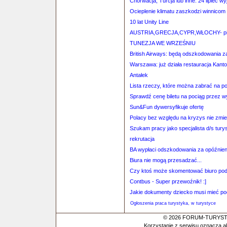
Chorwacja, Turcja lub inne: 24 lipiec wy
Ocieplenie klimatu zaszkodzi winnicom
10 lat Unity Line
AUSTRIA,GRECJA,CYPR,WŁOCHY- pilo
TUNEZJA WE WRZEŚNIU
British Airways: będą odszkodowania z
Warszawa: już działa restauracja Kant
Antałek
Lista rzeczy, które można zabrać na p
Sprawdź cenę biletu na pociąg przez 
Sun&Fun dywersyfikuje ofertę
Polacy bez względu na kryzys nie zmi
Szukam pracy jako specjalista d/s tury
rekrutacja
BA wypłaci odszkodowania za opóźnien
Biura nie mogą przesadzać...
Czy ktoś może skomentować biuro po
Contbus - Super przewoźnik! :]
Jakie dokumenty dziecko musi mieć po
Ogłoszenia praca turystyka, w turystyce
© 2026 FORUM-TURYSTYC
Korzystanie z serwisu oznacza a