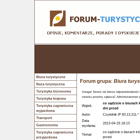
Biura turystyczne
Forum grupa:
Biura tury
Baza turystyczna
Turystyka biznesowa
Uwaga! Serwis nie bierze odpowiedzialności
serwisu prosimy zgłaszać Administratorowi 
Turystyka krajowa
co sądzicie o biurach 
Turystyka zagraniczna
Wątek:
dni przed
wyjazdowa
Autor:
Czytelnik IP 83.13.211.*
Transport
Data
2013-04-25 18:13
Gastronomia
wysłania:
co sądzicie o biurach k
Turystyka zagraniczna
Temat:
przed
przyjazdowa