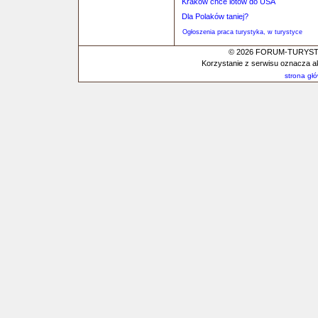
Kraków chce lotów do USA
Dla Polaków taniej?
Ogłoszenia praca turystyka, w turystyce
© 2026 FORUM-TURYSTYC
Korzystanie z serwisu oznacza a
strona gł