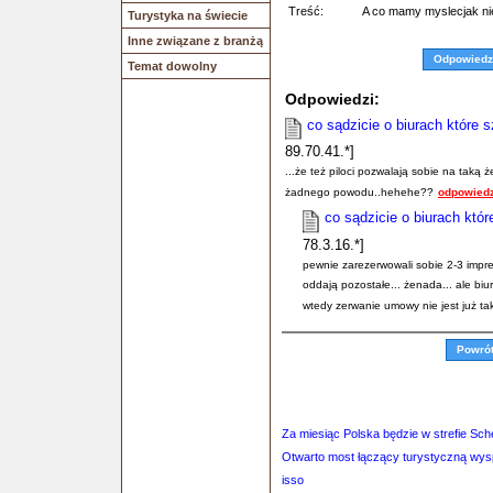
Treść:
A co mamy myslecjak ni
Turystyka na świecie
Inne związane z branżą
Odpowiedz
Temat dowolny
Odpowiedzi:
co sądzicie o biurach które sz
89.70.41.*]
...że też piloci pozwalają sobie na taką
żadnego powodu..hehehe??
odpowiedz
co sądzicie o biurach które
78.3.16.*]
pewnie zarezerwowali sobie 2-3 imprezy
oddają pozostałe... żenada... ale biu
wtedy zerwanie umowy nie jest już tak
Powró
Za miesiąc Polska będzie w strefie Sche
Otwarto most łączący turystyczną wys
isso