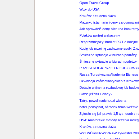
Open Travel Group
Wizy do USA
Kraków: sztuczna plaża
Mazury: lista marin i ceny za cumowani
Jak sprawdzić cenę biletu na konkretn
Polaków portret wakacyjny
Rząd zmniejszył budżet POT o kolejne 
Kupię lub przejmę zadłużone spółki Z.o
Śmieszne sytuacje w biurach podróży
Śmieszne sytuacje w biurach podróży
PRZESTROGA PRZED NIEUCZCIWYM
Rusza Turystyczna Akademia Biznesu 
Likwidacja lotów atlantyckich z Krako
Dotacje unijne na rozbudowę lub budow
Gdzie jeździli Polacy?
Tatry: powoli nadchodzi wiosna
hotel, pensjonat, ośrodek firma weźmi
Zgłosiło się już prawie 1,5 tys. osób 
USA: Amatorskie metody liczenia nieleg
Kraków: sztuczna plaża
WYTWÓRNIA WYPRAW sylwester 2008/