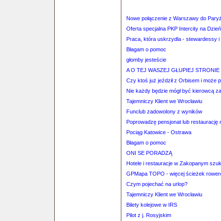
Nowe połączenie z Warszawy do Pary
Oferta specjalna PKP Intercity na Dzie
Praca, która uskrzydla - stewardessy 
Błagam o pomoc
głomby jesteście
A O TEJ WASZEJ GŁUPIEJ STRONI
Czy ktoś już jeździł z Orbisem i może po
Nie każdy będzie mógł być kierowcą
Tajemniczy Klient we Wrocławiu
Funclub zadowolony z wyników
Poprowadzę pensjonat lub restaurację
Pociąg Katowice - Ostrawa
Błagam o pomoc
ONI SE PORADZĄ
Hotele i restauracje w Zakopanym szu
GPMapa TOPO - więcej ścieżek rowero
Czym pojechać na urlop?
Tajemniczy Klient we Wrocławiu
Bilety kolejowe w IRS
Pilot z j. Rosyjskim