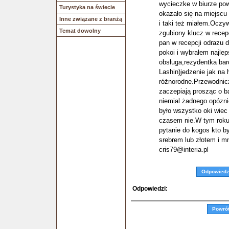
wycieczke w biurze powi
Turystyka na świecie
okazało się na miejscu
Inne związane z branżą
i taki też miałem.Oczyw
Temat dowolny
zgubiony klucz w recep
pan w recepcji odrazu 
pokoi i wybrałem najle
obsługa,rezydentka bar
Lashin)jedzenie jak na 
różnorodne.Przewodniczk
zaczepiają prosząc o b
niemial żadnego opózni
było wszystko oki wie
czasem nie.W tym roku 
pytanie do kogos kto by
srebrem lub złotem i mn
cris79@interia.pl
Odpowiedz
Odpowiedzi:
Powró