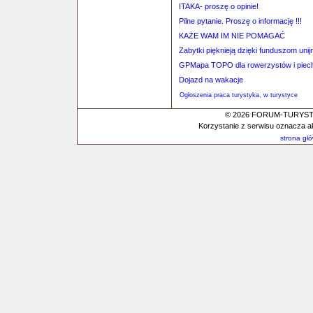
ITAKA- proszę o opinie!
Pilne pytanie. Proszę o informację !!!
KAŻE WAM IM NIE POMAGAĆ
Zabytki pięknieją dzięki funduszom uni
GPMapa TOPO dla rowerzystów i piec
Dojazd na wakacje
Ogłoszenia praca turystyka, w turystyce
© 2026 FORUM-TURYSTYC
Korzystanie z serwisu oznacza a
strona gł