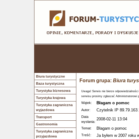
Biura turystyczne
Forum grupa:
Biura tury
Baza turystyczna
Turystyka biznesowa
Uwaga! Serwis nie bierze odpowiedzialności
serwisu prosimy zgłaszać Administratorowi 
Turystyka krajowa
Błagam o pomoc
Wątek:
Turystyka zagraniczna
Czytelnik IP 89.79.163.
wyjazdowa
Autor:
Data
Transport
2008-02-11 13:04
wysłania:
Gastronomia
Błagam o pomoc
Temat:
Turystyka zagraniczna
Treść:
Ja byłem w 2007 roku 
przyjazdowa