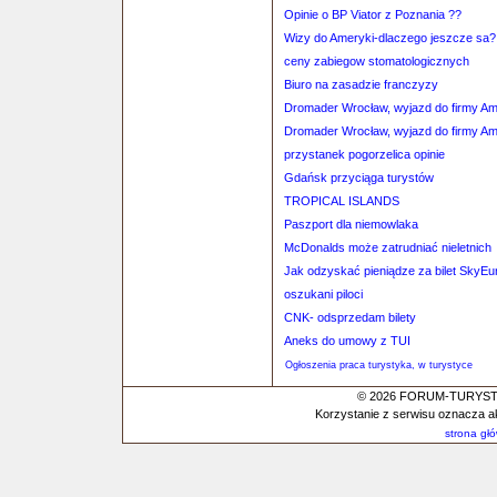
Opinie o BP Viator z Poznania ??
Wizy do Ameryki-dlaczego jeszcze sa?
ceny zabiegow stomatologicznych
Biuro na zasadzie franczyzy
Dromader Wrocław, wyjazd do firmy A
Dromader Wrocław, wyjazd do firmy A
przystanek pogorzelica opinie
Gdańsk przyciąga turystów
TROPICAL ISLANDS
Paszport dla niemowlaka
McDonalds może zatrudniać nieletnich
Jak odzyskać pieniądze za bilet SkyE
oszukani piloci
CNK- odsprzedam bilety
Aneks do umowy z TUI
Ogłoszenia praca turystyka, w turystyce
© 2026 FORUM-TURYSTYC
Korzystanie z serwisu oznacza a
strona gł