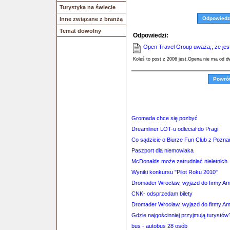
Turystyka na świecie
Odpowiedz
Inne związane z branżą
Temat dowolny
Odpowiedzi:
Open Travel Group uważa,, że jest 
Koleś to post z 2006 jest,Opena nie ma od d
Powró
Gromada chce się pozbyć
Dreamliner LOT-u odleciał do Pragi
Co sądzicie o Biurze Fun Club z Pozna
Paszport dla niemowlaka
McDonalds może zatrudniać nieletnich
Wyniki konkursu "Pilot Roku 2010"
Dromader Wrocław, wyjazd do firmy A
CNK- odsprzedam bilety
Dromader Wrocław, wyjazd do firmy A
Gdzie najgościnniej przyjmują turystów
bus - autobus 28 osób