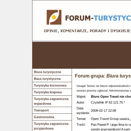
Biura turystyczne
Forum grupa:
Biura tury
Baza turystyczna
Turystyka biznesowa
Uwaga! Serwis nie bierze odpowiedzialności
serwisu prosimy zgłaszać Administratorowi 
Turystyka krajowa
Wątek:
Biuro Open Travel nie ch
Turystyka zagraniczna
Autor:
Czytelnik IP 62.121.75.*
wyjazdowa
Data
Transport
2008-02-17 22:08
wysłania:
Gastronomia
Temat:
Open Travel Group uważa,, ż
Turystyka zagraniczna
Treść:
Pan Paweł P. i jego fima to 
przyjazdowa
swoim pracownikom! A sam P