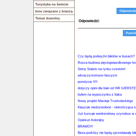
Turystyka na świecie
Odpowiedz
Inne związane z branżą
Temat dowolny
Odpowiedzi:
Powró
Czy będą podwyżki biletów w busach?
Rusza budowa pięciogwiazdkowego hote
Setny Solaris na rynku czeskim!
wkracza komuno-faszyzm
pomózcie !!!!!
dotyczy opini dla Itaki od HiR GIERSTE
byłem na wypoczynku z Itaka
Nowy projekt Macieja Truskolaskiego
Klauzule niedozwolone - niekończąca si
Już kursuje weekendowy szynobus w 
Opiekun Kolonijny
BRAWO!!!
Biura podróży nie będą sprzedawały bi