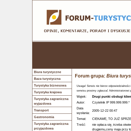
Biura turystyczne
Forum grupa:
Biura tury
Baza turystyczna
Turystyka biznesowa
Uwaga! Serwis nie bierze odpowiedzialności
serwisu prosimy zgłaszać Administratorowi 
Turystyka krajowa
Wątek:
Drugi punkt obsługi klie
Turystyka zagraniczna
Autor:
Czytelnik IP 999.999.999.*
wyjazdowa
Data
Transport
2005-12-22 00:47
wysłania:
Gastronomia
Temat:
CIEKAWE, TO JUŻ SPR
Turystyka zagraniczna
Treść:
nie opłaca się, trzeba otwi
przyjazdowa
drugiemu,ceny maja przy l