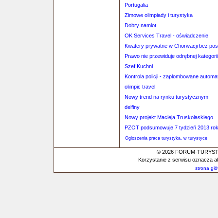
Portugalia
Zimowe olimpiady i turystyka
Dobry namiot
OK Services Travel - oświadczenie
Kwatery prywatne w Chorwacji bez posr
Prawo nie przewiduje odrębnej kategori
Szef Kuchni
Kontrola policji - zaplombowane automat
olimpic travel
Nowy trend na rynku turystycznym
delfiny
Nowy projekt Macieja Truskolaskiego
PZOT podsumowuje 7 tydzień 2013 ro
Ogłoszenia praca turystyka, w turystyce
© 2026 FORUM-TURYSTYC
Korzystanie z serwisu oznacza a
strona gł