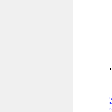
O
E
P
N