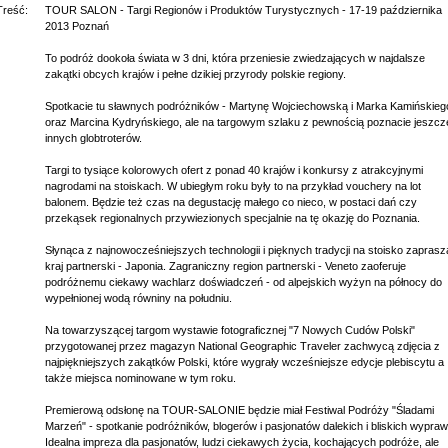
Treść:
TOUR SALON - Targi Regionów i Produktów Turystycznych - 17-19 października
2013 Poznań
To podróż dookoła świata w 3 dni, która przeniesie zwiedzających w najdalsze
zakątki obcych krajów i pełne dzikiej przyrody polskie regiony.
Spotkacie tu sławnych podróżników - Martynę Wojciechowską i Marka Kamińskieg
oraz Marcina Kydryńskiego, ale na targowym szlaku z pewnością poznacie jeszcz
innych globtroterów.
Targi to tysiące kolorowych ofert z ponad 40 krajów i konkursy z atrakcyjnymi
nagrodami na stoiskach. W ubiegłym roku były to na przykład vouchery na lot
balonem. Będzie też czas na degustację małego co nieco, w postaci dań czy
przekąsek regionalnych przywiezionych specjalnie na tę okazję do Poznania.
Słynąca z najnowocześniejszych technologii i pięknych tradycji na stoisko zaprasz
kraj partnerski - Japonia. Zagraniczny region partnerski - Veneto zaoferuje
podróżnemu ciekawy wachlarz doświadczeń - od alpejskich wyżyn na północy do
wypełnionej wodą równiny na południu.
Na towarzyszącej targom wystawie fotograficznej "7 Nowych Cudów Polski"
przygotowanej przez magazyn National Geographic Traveler zachwycą zdjęcia z
najpiękniejszych zakątków Polski, które wygrały wcześniejsze edycje plebiscytu a
także miejsca nominowane w tym roku.
Premierową odsłonę na TOUR-SALONIE będzie miał Festiwal Podróży "Śladami
Marzeń" - spotkanie podróżników, blogerów i pasjonatów dalekich i bliskich wypraw
Idealna impreza dla pasjonatów, ludzi ciekawych życia, kochających podróże, ale