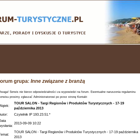
orum grupa:
Inne związane z branżą
Uwaga! Serwis nie bierze odpowiedzialności za wypowiedzi na forum. Ewentualne naruszenia regulaminu
serwisu prosimy zgłaszać Administratorowi po przez stronę Kontakt
TOUR SALON - Targi Regionów i Produktów Turystycznych - 17-19
Wątek:
października 2013
Autor:
Czytelnik IP 193.23.51.*
Data
2013-09-09 10:22
wysłania:
TOUR SALON - Targi Regionów i Produktów Turystycznych - 17-19 października
Temat:
2013