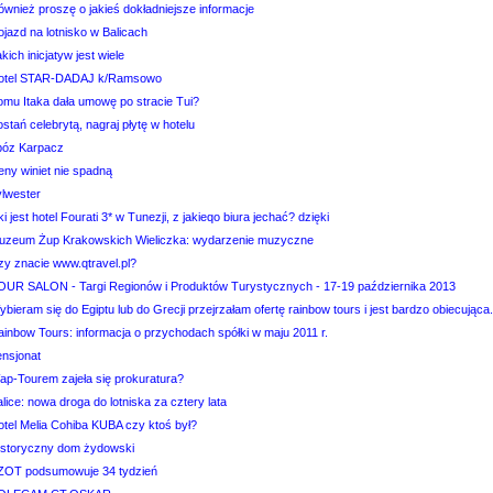
ównież proszę o jakieś dokładniejsze informacje
jazd na lotnisko w Balicach
kich inicjatyw jest wiele
otel STAR-DADAJ k/Ramsowo
omu Itaka dała umowę po stracie Tui?
stań celebrytą, nagraj płytę w hotelu
bóz Karpacz
eny winiet nie spadną
ylwester
ki jest hotel Fourati 3* w Tunezji, z jakieqo biura jechać? dzięki
uzeum Żup Krakowskich Wieliczka: wydarzenie muzyczne
zy znacie www.qtravel.pl?
OUR SALON - Targi Regionów i Produktów Turystycznych - 17-19 października 2013
bieram się do Egiptu lub do Grecji przejrzałam ofertę rainbow tours i jest bardzo obiecująca.
ainbow Tours: informacja o przychodach spółki w maju 2011 r.
ensjonat
ap-Tourem zajeła się prokuratura?
lice: nowa droga do lotniska za cztery lata
otel Melia Cohiba KUBA czy ktoś był?
istoryczny dom żydowski
ZOT podsumowuje 34 tydzień