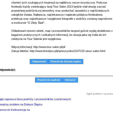
również tych szukających inspiracji na najbliższy sezon turystyczny. Podczas
festiwalu każdy zwiedzający targi Tour Salon 2013 będzie miał okazję zaznać
prawdziwej podróżniczej atmosfery oraz posłuchać opowieści z najróżniejszych
zakątków świata. Najlepsza, najciekawsza i najatrakcyjniejsza festiwalowa
prelekcja oraz najciekawsze i wyjątkowe fotografie z podróży zostaną nagrodzone
w konkursie "O Złoty Ślad".
Obładowani stosem ulotek, map i przewodników targowi goście wyjdą dodatkowo z
bagażem praktycznych i unikalnych informacji, bo okazja jaka się trafia do ich
zdobycia na Tour Salonie jest wyjątkowa.
Więcej informacji: http://www.tour-salon.pl/pl/
Zakup biletów: http://www.ticketpro.pl/jnp/wszystko/1147132-utour-salon.html
Odpowiedz
Powrót do drzewa wątku
dpowiedzi:
Powrót do wątków
Odśwież
Zgłoś problem z tą stron
gipt zaprasza biura podróży i przewoźników czarterowych
oważny problem na Dolnym Śląsku
areszcie konkurencja na