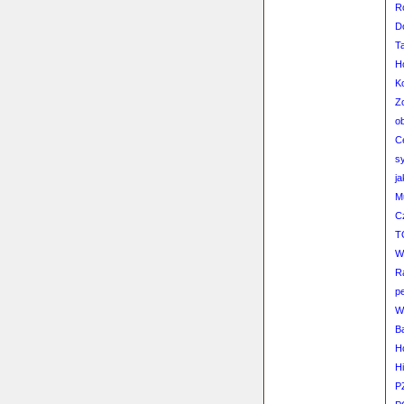
R
Do
Ta
H
K
Zo
o
C
s
ja
M
C
T
Wy
R
p
W
Ba
H
H
P