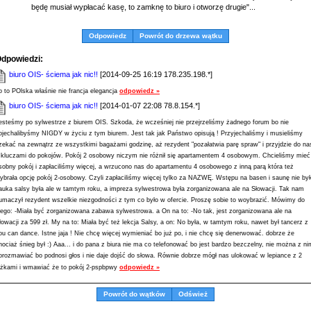
będę musiał wypłacać kasę, to zamknę to biuro i otworzę drugie"...
Odpowiedz
Powrót do drzewa wątku
dpowiedzi:
biuro OIS- ściema jak nic!!
[2014-09-25 16:19 178.235.198.*]
o to POlska właśnie nie francja elegancja
odpowiedz »
biuro OIS- ściema jak nic!!
[2014-01-07 22:08 78.8.154.*]
esteśmy po sylwestrze z biurem OIS. Szkoda, że wcześniej nie przejrzeliśmy żadnego forum bo nie
ojechalibyśmy NIGDY w życiu z tym biurem. Jest tak jak Państwo opisują ! Przyjechaliśmy i musieliśmy
zekać na zewnątrz ze wszystkimi bagażami godzinę, aż rezydent "pozałatwia parę spraw" i przyjdzie do na
 kluczami do pokojów. Pokój 2 osobowy niczym nie różnił się apartamentem 4 osobowym. Chcieliśmy mieć
sobny pokój i zapłaciliśmy więcej, a wrzucono nas do apartamentu 4 osobowego z inną parą która też
ybrała opcję pokój 2-osobowy. Czyli zapłaciliśmy więcej tylko za NAZWĘ. Wstępu na basen i saunę nie był
auka salsy była ale w tamtym roku, a impreza sylwestrowa była zorganizowana ale na Słowacji. Tak nam
łumaczył rezydent wszelkie niezgodności z tym co było w ofercie. Proszę sobie to woybrazić. Mówimy do
iego: -Miała być zorganizowana zabawa sylwestrowa. a On na to: -No tak, jest zorganizowana ale na
łowacji za 599 zł. My na to: Miała być też lekcja Salsy, a on: No była, w tamtym roku, nawet był tancerz z
ou can dance. Istne jaja ! Nie chcę więcej wymieniać bo już po, i nie chcę się denerwować. dobrze że
hociaż śnieg był :) Aaa... i do pana z biura nie ma co telefonować bo jest bardzo bezczelny, nie można z ni
orozmawiać bo podnosi głos i nie daje dojść do słowa. Równie dobrze mógł nas ulokować w lepiance z 2
óżkami i wmawiać że to pokój 2-pspbpwy
odpowiedz »
Powrót do wątków
Odśwież