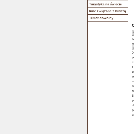
Turystyka na świecie
Inne związane z branżą
Temat dowolny
O
b
J
p
c
z
o
w
n
t
n
S
y
c
p
ł