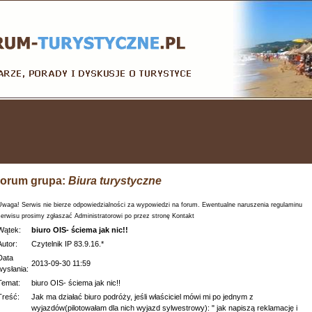
orum grupa:
Biura turystyczne
Uwaga! Serwis nie bierze odpowiedzialności za wypowiedzi na forum. Ewentualne naruszenia regulaminu
serwisu prosimy zgłaszać Administratorowi po przez stronę Kontakt
Wątek:
biuro OIS- ściema jak nic!!
Autor:
Czytelnik IP 83.9.16.*
Data
2013-09-30 11:59
wysłania:
Temat:
biuro OIS- ściema jak nic!!
Treść:
Jak ma działać biuro podróży, jeśli właściciel mówi mi po jednym z
wyjazdów(pilotowałam dla nich wyjazd sylwestrowy): " jak napiszą reklamację i