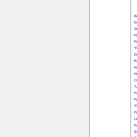
Am
D
S
Pr
P
"
D
R
K
H
C
"
P
P
"
P
L
K
Q