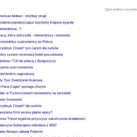
Zgłoś problem z tą stron
erican Airlines - możliwy strajk
ziałania popularyzujące turystykę krajową wygrały
tewardessa...?
aca, która uskrzydla - stewardessy i stewardzi
rzewodnicy cudzoziemcy po Polsce
Fryderyk Chopin" tym razem dla nurków
obry system rezerwacji hoteli poszukiwany
ainbow i TUI nie polecą z Bydgoszczy
ryteria ocen monistrów
otel Anders nagrodzony
ity Tour Zwiedzanie Krakowa
U Pana Cogito" pomaga chorym
ałac w Trzeszczanach wystawiony na sprzedaż
anie Gosiewski
Fryderyk Chopin" dla nurków
anorama Firm wciska płatne wpisy?
emur Travel wyjaśnia przyczyny zakończenia działalności
atarzyna Sobierajska odwołana z MSiT
atar Airways ułatwia Polakom