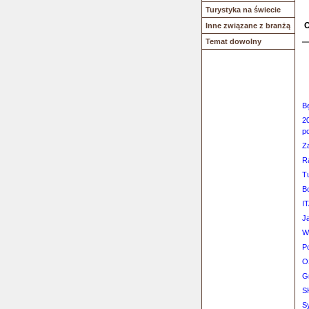
Turystyka na świecie
O
Inne związane z branżą
Temat dowolny
B
2
p
Z
Ra
T
B
IT
J
W
P
O
Gr
S
S