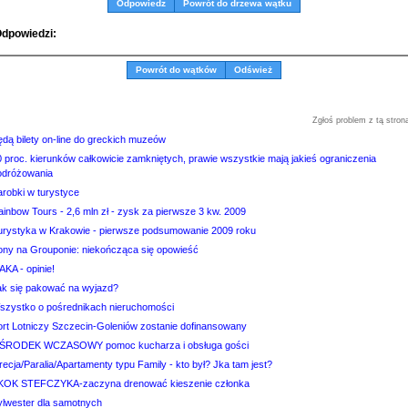
Odpowiedz
Powrót do drzewa wątku
dpowiedzi:
Powrót do wątków
Odśwież
Zgłoś problem z tą stron
ędą bilety on-line do greckich muzeów
0 proc. kierunków całkowicie zamkniętych, prawie wszystkie mają jakieś ograniczenia
odróżowania
arobki w turystyce
inbow Tours - 2,6 mln zł - zysk za pierwsze 3 kw. 2009
urystyka w Krakowie - pierwsze podsumowanie 2009 roku
ony na Grouponie: niekończąca się opowieść
AKA - opinie!
ak się pakować na wyjazd?
szystko o pośrednikach nieruchomości
ort Lotniczy Szczecin-Goleniów zostanie dofinansowany
ŚRODEK WCZASOWY pomoc kucharza i obsługa gości
ecja/Paralia/Apartamenty typu Family - kto był? Jka tam jest?
KOK STEFCZYKA-zaczyna drenować kieszenie członka
ylwester dla samotnych