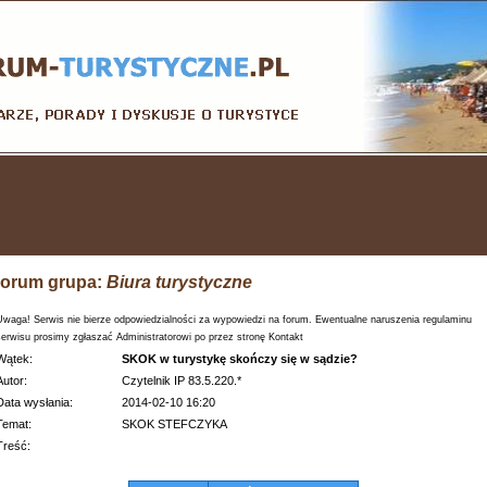
orum grupa:
Biura turystyczne
Uwaga! Serwis nie bierze odpowiedzialności za wypowiedzi na forum. Ewentualne naruszenia regulaminu
serwisu prosimy zgłaszać Administratorowi po przez stronę Kontakt
Wątek:
SKOK w turystykę skończy się w sądzie?
Autor:
Czytelnik IP 83.5.220.*
Data wysłania:
2014-02-10 16:20
Temat:
SKOK STEFCZYKA
Treść: