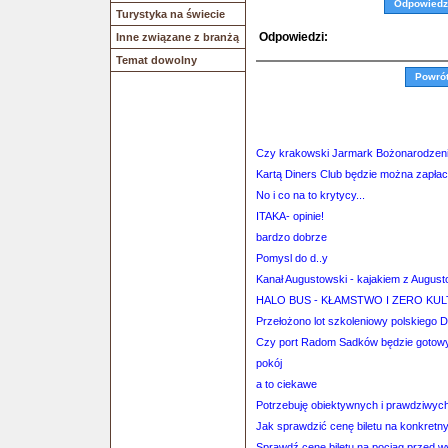
Odpowiedz
Turystyka na świecie
Odpowiedzi:
Inne związane z branżą
Temat dowolny
Powró
Czy krakowski Jarmark Bożonarodzeni
Kartą Diners Club będzie można zapłacić
No i co na to krytycy...
ITAKA- opinie!
bardzo dobrze
Pomysl do d..y
Kanał Augustowski - kajakiem z August
HALO BUS - KŁAMSTWO I ZERO KU
Przełożono lot szkoleniowy polskiego 
Czy port Radom Sadków będzie gotow
pokój
a to ciekawe
Potrzebuję obiektywnych i prawdziwych 
Jak sprawdzić cenę biletu na konkretn
Sprawdź cenę biletu na pociąg przed 