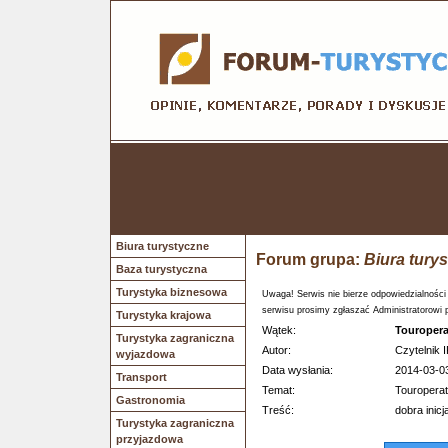
Biura turystyczne
Forum grupa:
Biura tury
Baza turystyczna
Turystyka biznesowa
Uwaga! Serwis nie bierze odpowiedzialności
serwisu prosimy zgłaszać Administratorowi 
Turystyka krajowa
Wątek:
Touropera
Turystyka zagraniczna
Autor:
Czytelnik I
wyjazdowa
Data wysłania:
2014-03-0
Transport
Temat:
Touroperat
Gastronomia
Treść:
dobra inic
Turystyka zagraniczna
przyjazdowa