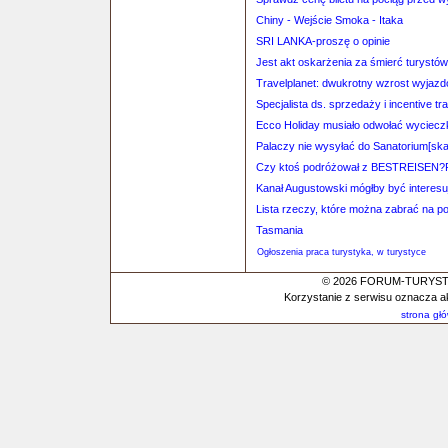
Chiny - Wejście Smoka - Itaka
SRI LANKA-proszę o opinie
Jest akt oskarżenia za śmierć turystów
Travelplanet: dwukrotny wzrost wyjaz
Specjalista ds. sprzedaży i incentive tra
Ecco Holiday musiało odwołać wyciecz
Palaczy nie wysyłać do Sanatorium[ska
Czy ktoś podróżował z BESTREISEN?P
Kanał Augustowski mógłby być interesu
Lista rzeczy, które można zabrać na p
Tasmania
Ogłoszenia praca turystyka, w turystyce
© 2026 FORUM-TURYSTYC
Korzystanie z serwisu oznacza a
strona gł