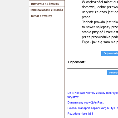
W większości miast eur
Turystyka na świecie
domowej, dobre przewod
Inne związane z branżą
usłyszę że czas jest c
Temat dowolny
pracą.
Jednak prawda jest taka
to nawet najlepszy prz
stanie przyjąć i zarej
przez przewodnika podc
Ergo - jak się sam nie 
Odpowiedz
Odpowiedzi:
Powró
DZT: Nie całe Niemcy zostały dotknięte
turystów
Dynamiczny rozwój AmRest
Polonia Transport zapłaci karę 60 tys. z
Rezydent - bez jaj!!!