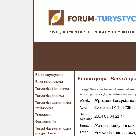
Biura turystyczne
Forum grupa:
Biura tury
Baza turystyczna
Turystyka biznesowa
Uwaga! Serwis nie bierze odpowiedzialności
serwisu prosimy zgłaszać Administratorowi 
Turystyka krajowa
A'propos korzystania 
Wątek:
Turystyka zagraniczna
Czytelnik IP 193.239.83
wyjazdowa
Autor:
Data
Transport
2014-03-04 21:44
wysłania:
Gastronomia
A'propos korzystania z 
Temat:
Turystyka zagraniczna
Treść:
Przewodnik nie przeczę
przyjazdowa