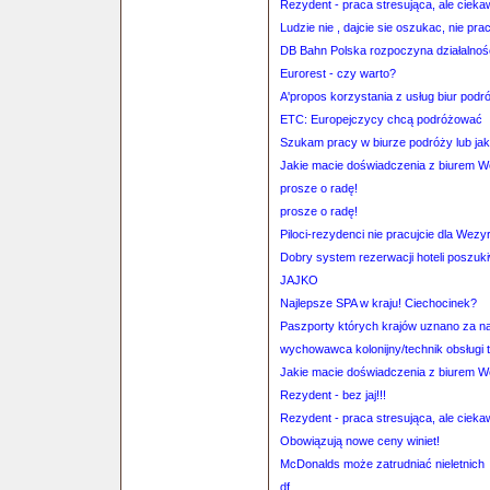
Rezydent - praca stresująca, ale cieka
Ludzie nie , dajcie sie oszukac, nie pr
DB Bahn Polska rozpoczyna działalnoś
Eurorest - czy warto?
A'propos korzystania z usług biur podr
ETC: Europejczycy chcą podróżować
Szukam pracy w biurze podróży lub jak
Jakie macie doświadczenia z biurem 
prosze o radę!
prosze o radę!
Piloci-rezydenci nie pracujcie dla Wezyra
Dobry system rezerwacji hoteli poszuk
JAJKO
Najlepsze SPA w kraju! Ciechocinek?
Paszporty których krajów uznano za naj
wychowawca kolonijny/technik obsługi 
Jakie macie doświadczenia z biurem 
Rezydent - bez jaj!!!
Rezydent - praca stresująca, ale cieka
Obowiązują nowe ceny winiet!
McDonalds może zatrudniać nieletnich
df