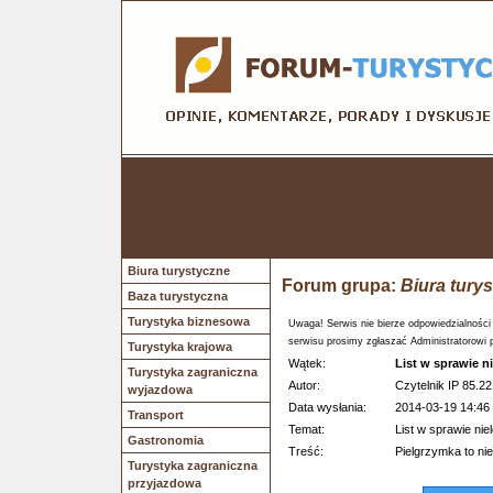
Biura turystyczne
Forum grupa:
Biura tury
Baza turystyczna
Turystyka biznesowa
Uwaga! Serwis nie bierze odpowiedzialności
serwisu prosimy zgłaszać Administratorowi 
Turystyka krajowa
Wątek:
List w sprawie n
Turystyka zagraniczna
Autor:
Czytelnik IP 85.22
wyjazdowa
Data wysłania:
2014-03-19 14:46
Transport
Temat:
List w sprawie nie
Gastronomia
Treść:
Pielgrzymka to nie
Turystyka zagraniczna
przyjazdowa