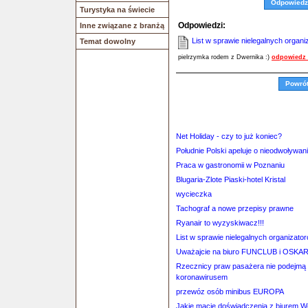
Odpowiedz
Turystyka na świecie
Odpowiedzi:
Inne związane z branżą
List w sprawie nielegalnych organi
Temat dowolny
pielrzymka rodem z Dwernika :)
odpowiedz 
Powró
Net Holiday - czy to już koniec?
Południe Polski apeluje o nieodwoływan
Praca w gastronomii w Poznaniu
Blugaria-Zlote Piaski-hotel Kristal
wycieczka
Tachograf a nowe przepisy prawne
Ryanair to wyzyskiwacz!!!
List w sprawie nielegalnych organizator
Uważajcie na biuro FUNCLUB i OSKA
Rzecznicy praw pasażera nie podejmą
koronawirusem
przewóz osób minibus EUROPA
Jakie macie doświadczenia z biurem 