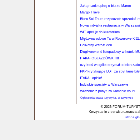
Jaką macie opinię o biurze Marco
Margo Travel
Biuro Sol-Tours rozpoczeło sprzedaż o
Nowa indyjska restauracja w Warszawi
WIT apeluje do kuratorium
Międzynarodowe Targi Rowerowe KIE
Delikatny wzrost cen
Długi weekend listopadowy w hotelu M
ITAKA- OBJAZDÓWKI!!!!!
czy ktoś w ogóle otrzymał od nich zad
PKP krytykujące LOT za zbyt tanie bile
ITAKA - opinie!
Indyjskie specjały w Warszawie
Wrażenia z pobytu w Kamenie Vourli
Ogłoszenia praca turystyka, w turystyce
© 2026 FORUM-TURYSTYC
Korzystanie z serwisu oznacza a
strona gł