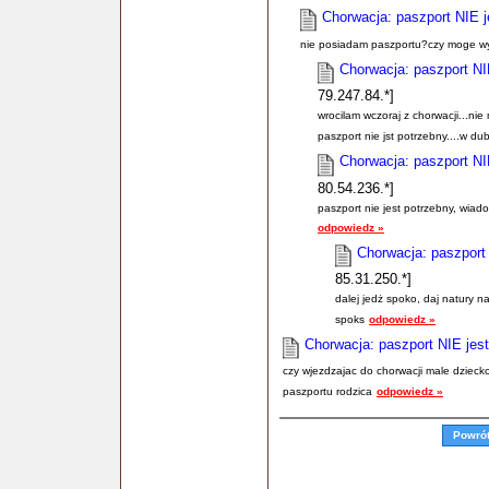
Chorwacja: paszport NIE j
nie posiadam paszportu?czy moge wy
Chorwacja: paszport NI
79.247.84.*]
wrocilam wczoraj z chorwacji...nie
paszport nie jst potrzebny....w d
Chorwacja: paszport NI
80.54.236.*]
paszport nie jest potrzebny, wiad
odpowiedz »
Chorwacja: paszport
85.31.250.*]
dalej jedż spoko, daj natury na
spoks
odpowiedz »
Chorwacja: paszport NIE jes
czy wjezdzajac do chorwacji male dzieck
paszportu rodzica
odpowiedz »
Powró