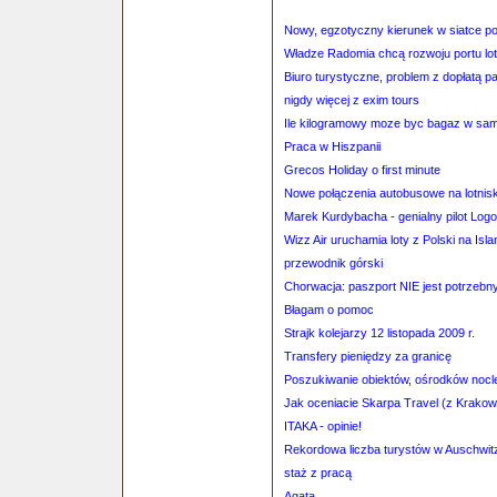
Nowy, egzotyczny kierunek w siatce po
Władze Radomia chcą rozwoju portu lo
Biuro turystyczne, problem z dopłatą p
nigdy więcej z exim tours
Ile kilogramowy moze byc bagaz w sam
Praca w Hiszpanii
Grecos Holiday o first minute
Nowe połączenia autobusowe na lotnis
Marek Kurdybacha - genialny pilot Logos
Wizz Air uruchamia loty z Polski na Isla
przewodnik górski
Chorwacja: paszport NIE jest potrzebn
Błagam o pomoc
Strajk kolejarzy 12 listopada 2009 r.
Transfery pieniędzy za granicę
Poszukiwanie obiektów, ośrodków noc
Jak oceniacie Skarpa Travel (z Krako
ITAKA - opinie!
Rekordowa liczba turystów w Auschwit
staż z pracą
Agata