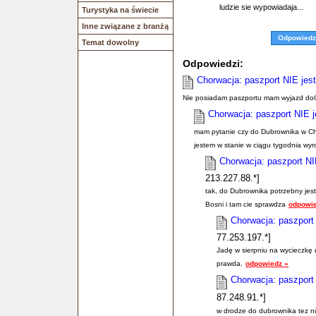
ludzie sie wypowiadaja...
Turystyka na świecie
Inne związane z branżą
Odpowiedz
Temat dowolny
Odpowiedzi:
Chorwacja: paszport NIE jes
Nie posiadam paszportu mam wyjazd do
Chorwacja: paszport NIE j
mam pytanie czy do Dubrownika w Cho
jestem w stanie w ciągu tygodnia wyr
Chorwacja: paszport NI
213.227.88.*]
tak, do Dubrownika potrzebny jes
Bosni i tam cie sprawdza
odpowie
Chorwacja: paszport
77.253.197.*]
Jadę w sierpniu na wycieczkę 
prawda.
odpowiedz »
Chorwacja: paszport
87.248.91.*]
w drodze do dubrownika tez n