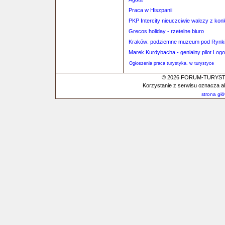
Praca w Hiszpanii
PKP Intercity nieuczciwie walczy z kon
Grecos holiday - rzetelne biuro
Kraków: podziemne muzeum pod Rynkiem
Marek Kurdybacha - genialny pilot Logos
Ogłoszenia praca turystyka, w turystyce
© 2026 FORUM-TURYSTYC
Korzystanie z serwisu oznacza a
strona gł