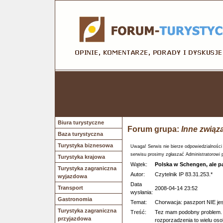
Biura turystyczne
Forum grupa:
Inne związ
Baza turystyczna
Turystyka biznesowa
Uwaga! Serwis nie bierze odpowiedzialności
serwisu prosimy zgłaszać Administratorowi 
Turystyka krajowa
Wątek:
Polska w Schengen, ale p
Turystyka zagraniczna
Autor:
Czytelnik IP 83.31.253.*
wyjazdowa
Data
Transport
2008-04-14 23:52
wysłania:
Gastronomia
Temat:
Chorwacja: paszport NIE je
Turystyka zagraniczna
Treść:
Tez mam podobny problem. Al
przyjazdowa
rozporzadzenia to wielu os