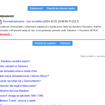
Odpowiedz
Powrót do drzewa wątku
dpowiedzi:
Pyrzowiceekspres - bus na telefon
[2014-10-21 19:58 89.70.213.*]
a polecam skorzystanie z usług www.zlapauto.pl o każdej porze tanie taxi Katowice Pyrzowice, Kraków.
szystko o 40 procent taniej niż taxi. Licencjonowany przewóz osób. Katowice -> Pyrzowice 80 PLN.
dpowiedz »
Powrót do wątków
Odśwież
Zgłoś problem z tą stron
e Rainbow zarobił w lutym?
obry sierpień w Jasionce
oje doświadczenia w hotelu Drita
akie macie doświadczenia z biurem Wezyr?
yanair wycofuje się z Duesseldorfu?
ylwester dla singli w Warszawie?
dważna decyzja Rainbow
uryści! Uwaga na taksówki TAK! i TAKI
llenium Travel - proszę o opinie