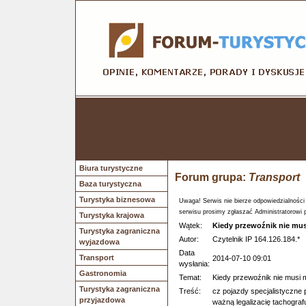
Biura turystyczne
Forum grupa:
Transport
Baza turystyczna
Turystyka biznesowa
Uwaga! Serwis nie bierze odpowiedzialności
serwisu prosimy zgłaszać Administratorowi 
Turystyka krajowa
Wątek:
Kiedy przewoźnik nie mus
Turystyka zagraniczna
Autor:
Czytelnik IP 164.126.184.*
wyjazdowa
Data
Transport
2014-07-10 09:01
wysłania:
Gastronomia
Temat:
Kiedy przewoźnik nie musi 
Turystyka zagraniczna
Treść:
cz pojazdy specjalistyczne
przyjazdowa
ważną legalizacię tachograf