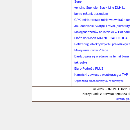
Super
vending Spengler Black Line DLH itd
konto mBank sprzedam
CPK: ministerstwo rolnictwa wskaże te
Jak oceniacie Skarpę Travel (biuro tu
Mniej pasażerów na lotnisku w Poznani
Obóz do Włoch RIMINI - CATTOLICA 
Potrzebuję obiektywnych i prawdziwych 
Mniej turystów w Polsce
Bardzo proszę o zdanie na temat biura
tak sobie
Biuro Podróży PLUS
Kamiński zawiesza współpracę z TVP
Ogłoszenia praca turystyka, w turystyce
© 2026 FORUM-TURYSTYC
Korzystanie z serwisu oznacza a
strona gł