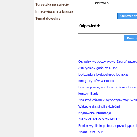
kierowca
Turystyka na świecie
Inne związane z branżą
Odpowiedz
Temat dowolny
Odpowiedzi:
Powró
Ośrodek wypoczynkowy Zagroń przejdz
348 tysięcy gości w 12 lat
Do Egiptu z bydgoskiego lotniska
Mniej turystów w Polsce
Bardzo proszę o zdanie na temat biura
konto mBank
Zna ktoś ośrodek wypoczynkowy Skaln
Wakacje dla singli z dziećmi
Najnowsze informacje
ANDRZEJKI W GÓRACH !!!
Boniek wyeliminuje biura sprzedające b
Znam Exim Tour