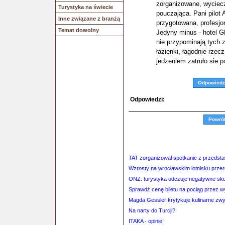
zorganizowane, wyciec
Turystyka na świecie
pouczająca. Pani pilot
Inne związane z branżą
przygotowana, profesjo
Temat dowolny
Jedyny minus - hotel 
nie przypominają tych z
łazienki, łagodnie rzec
jedzeniem zatruło sie p
Odpowiedz
Odpowiedzi:
Powró
TAT zorganizował spotkanie z przedstaw
Wzrosty na wrocławskim lotnisku przer
ONZ: turystyka odczuje negatywne skut
Sprawdź cenę biletu na pociąg przez 
Magda Gessler krytykuje kulinarne zw
Na narty do Turcji?
ITAKA - opinie!