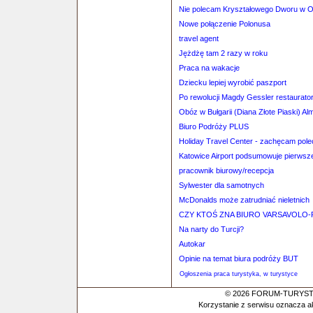
Nie polecam Kryształowego Dworu w O
Nowe połączenie Polonusa
travel agent
Jężdżę tam 2 razy w roku
Praca na wakacje
Dziecku lepiej wyrobić paszport
Po rewolucji Magdy Gessler restaurato
Obóz w Bułgarii (Diana Złote Piaski) Al
Biuro Podróży PLUS
Holiday Travel Center - zachęcam pol
Katowice Airport podsumowuje pierwsz
pracownik biurowy/recepcja
Sylwester dla samotnych
McDonalds może zatrudniać nieletnich
CZY KTOŚ ZNA BIURO VARSAVOLO-
Na narty do Turcji?
Autokar
Opinie na temat biura podróży BUT
Ogłoszenia praca turystyka, w turystyce
© 2026 FORUM-TURYSTYC
Korzystanie z serwisu oznacza a