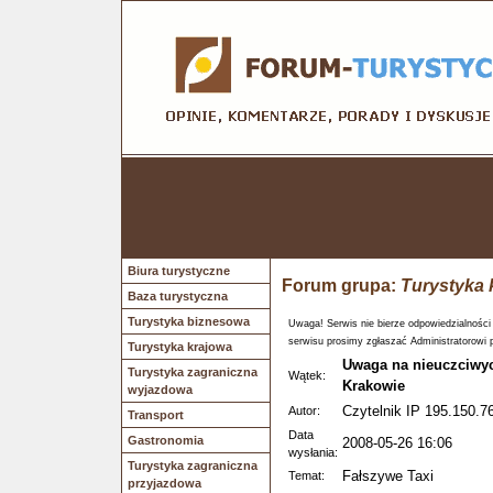
Biura turystyczne
Forum grupa:
Turystyka 
Baza turystyczna
Turystyka biznesowa
Uwaga! Serwis nie bierze odpowiedzialności
serwisu prosimy zgłaszać Administratorowi 
Turystyka krajowa
Uwaga na nieuczciwy
Turystyka zagraniczna
Wątek:
Krakowie
wyjazdowa
Czytelnik IP 195.150.76
Autor:
Transport
Data
Gastronomia
2008-05-26 16:06
wysłania:
Turystyka zagraniczna
Fałszywe Taxi
Temat:
przyjazdowa