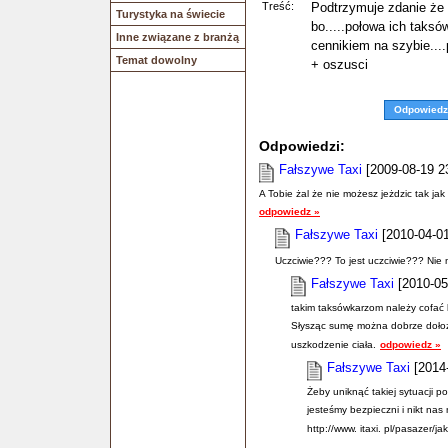
Treść:
Podtrzymuje zdanie że
Turystyka na świecie
bo.....połowa ich taks
Inne związane z branżą
cennikiem na szybie...
Temat dowolny
+ oszusci
Odpowiedz
Odpowiedzi:
Fałszywe Taxi
[2009-08-19 23
A Tobie żal że nie możesz jeżdzic tak jak 
odpowiedz »
Fałszywe Taxi
[2010-04-01
Uczciwie??? To jest uczciwie??? Nie 
Fałszywe Taxi
[2010-05
takim taksówkarzom należy cofać l
Słysząc sumę można dobrze dołoż
uszkodzenie ciała.
odpowiedz »
Fałszywe Taxi
[2014-
Żeby uniknąć takiej sytuacji 
jesteśmy bezpieczni i nikt nas 
http://www. itaxi. pl/pasazer/j