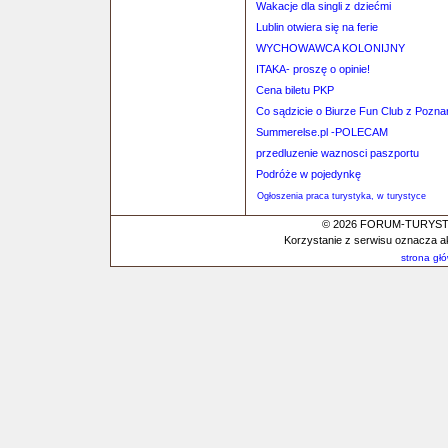
Wakacje dla singli z dziećmi
Lublin otwiera się na ferie
WYCHOWAWCA KOLONIJNY
ITAKA- proszę o opinie!
Cena biletu PKP
Co sądzicie o Biurze Fun Club z Pozna
Summerelse.pl -POLECAM
przedluzenie waznosci paszportu
Podróże w pojedynkę
Ogłoszenia praca turystyka, w turystyce
© 2026 FORUM-TURYSTYC
Korzystanie z serwisu oznacza a
strona gł