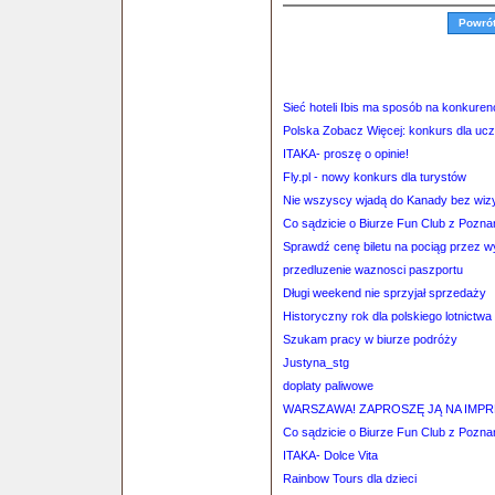
Powró
Sieć hoteli Ibis ma sposób na konkuren
Polska Zobacz Więcej: konkurs dla uc
ITAKA- proszę o opinie!
Fly.pl - nowy konkurs dla turystów
Nie wszyscy wjadą do Kanady bez wiz
Co sądzicie o Biurze Fun Club z Pozna
Sprawdź cenę biletu na pociąg przez 
przedluzenie waznosci paszportu
Długi weekend nie sprzyjał sprzedaży
Historyczny rok dla polskiego lotnictwa
Szukam pracy w biurze podróży
Justyna_stg
doplaty paliwowe
WARSZAWA! ZAPROSZĘ JĄ NA IMP
Co sądzicie o Biurze Fun Club z Pozna
ITAKA- Dolce Vita
Rainbow Tours dla dzieci