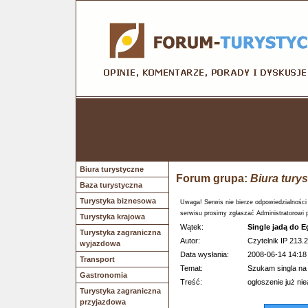
Biura turystyczne
Forum grupa:
Biura tury
Baza turystyczna
Turystyka biznesowa
Uwaga! Serwis nie bierze odpowiedzialności
serwisu prosimy zgłaszać Administratorowi 
Turystyka krajowa
Wątek:
Single jadą do E
Turystyka zagraniczna
Autor:
Czytelnik IP 213.2
wyjazdowa
Data wysłania:
2008-06-14 14:18
Transport
Temat:
Szukam singla na 
Gastronomia
Treść:
ogłoszenie już ni
Turystyka zagraniczna
przyjazdowa