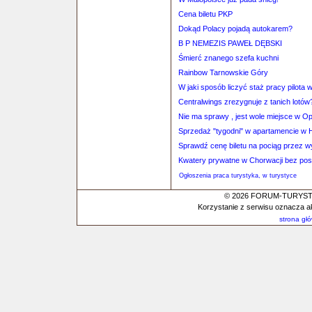
Cena biletu PKP
Dokąd Polacy pojadą autokarem?
B P NEMEZIS PAWEŁ DĘBSKI
Śmierć znanego szefa kuchni
Rainbow Tarnowskie Góry
W jaki sposób liczyć staż pracy pilota
Centralwings zrezygnuje z tanich lotów
Nie ma sprawy , jest wole miejsce w Op
Sprzedaż "tygodni" w apartamencie w H
Sprawdź cenę biletu na pociąg przez 
Kwatery prywatne w Chorwacji bez po
Ogłoszenia praca turystyka, w turystyce
© 2026 FORUM-TURYSTYC
Korzystanie z serwisu oznacza a
strona gł