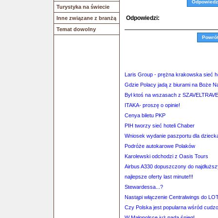
Odpowiedz
Turystyka na świecie
Odpowiedzi:
Inne związane z branżą
Temat dowolny
Powró
Laris Group - prężna krakowska sieć ho
Gdzie Polacy jadą z biurami na Boże N
Był ktoś na wszasach z SZAVELTRAV
ITAKA- proszę o opinie!
Cenya biletu PKP
PIH tworzy sieć hoteli Chaber
Wniosek wydanie paszportu dla dzieck
Podróże autokarowe Polaków
Karolewski odchodzi z Oasis Tours
Airbus A330 dopuszczony do najdłuższ
najlepsze oferty last minute!!!
Stewardessa...?
Nastąpi włączenie Centralwings do LO
Czy Polska jest popularna wśród cud
W Małopolsce już pada śnieg!