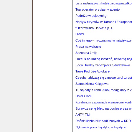
Lista najtańszych hoteli pięciogwiazdk
Touroperator przyjazny agentom
Podróże w pojedynkę
Napływ turystów w Tatrach i Zakopan
"Uzdrowisko Ustka" Sp. z
UPPS
Coś innego - mroźna noc w największ
Praca na wakacje
Sezon na żmije
Luksus na każdą kieszeń, nawet tą naj
Ecco Holiday zabezpiecza dodatkowo
Tanie Podróże Autokarem
Czechy: zbliżają się zimowe targi turys
Samodzielna Księgowa
Tu są daty z roku 2005!Podaję daty z 2
Hotel z lodu
Kuratorium zapowiada wzmożone kontro
Sprawdź cenę biletu na pociąg przez 
ANTY TUI
Rośnie liczba biur zadłużonych w KRD
Ogłoszenia praca turystyka, w turystyce