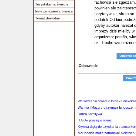
fachowca sie zgadzam.
Turystyka na świecie
powinien sie zaintereso
Inne związane z branżą
harytatywnie, skoro sa
Temat dowolny
podatek.Od biur podróż
gdyby autokar należał d
imprezy dziś mieliby w 
organizator parafia, wł
ok. Troche wyobrażni i
Odpowiedz
Odpowiedzi:
Powró
We wrześniu otwarcie lotniska niskok
Warmia i Mazury otrzymała fundusze na
Dobra Komitywa
ITAKA- proszę o opinie!
Krynica dążą do uzyskania statusu kur
McDonalds może zatrudniać nieletnich