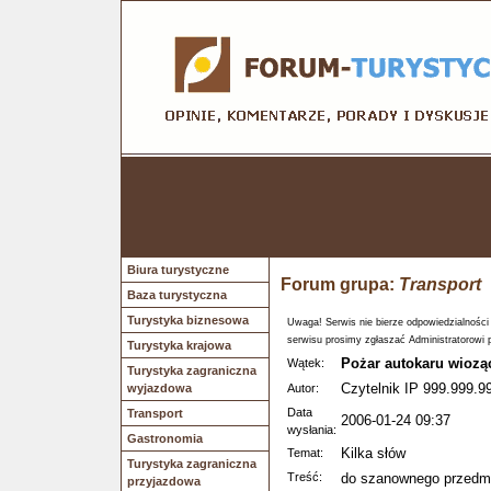
Biura turystyczne
Forum grupa:
Transport
Baza turystyczna
Turystyka biznesowa
Uwaga! Serwis nie bierze odpowiedzialności
serwisu prosimy zgłaszać Administratorowi 
Turystyka krajowa
Pożar autokaru wiozą
Wątek:
Turystyka zagraniczna
Czytelnik IP 999.999.9
wyjazdowa
Autor:
Data
Transport
2006-01-24 09:37
wysłania:
Gastronomia
Kilka słów
Temat:
Turystyka zagraniczna
Treść:
do szanownego przedmó
przyjazdowa