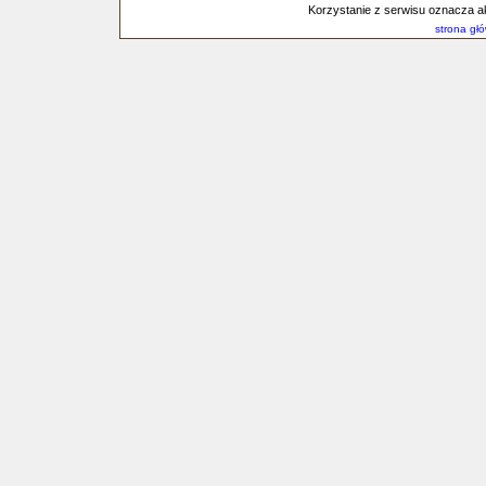
Korzystanie z serwisu oznacza a
strona gł