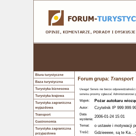
Biura turystyczne
Forum grupa:
Transport
Baza turystyczna
Turystyka biznesowa
Uwaga! Serwis nie bierze odpowiedzialności
serwisu prosimy zgłaszać Administratorowi 
Turystyka krajowa
Pożar autokaru wiozą
Wątek:
Turystyka zagraniczna
Czytelnik IP 999.999.9
wyjazdowa
Autor:
Data
Transport
2006-01-24 15:01
wysłania:
Gastronomia
o ustawie i motywacji 
Temat:
Turystyka zagraniczna
Treść:
Gdzieeeee, są te Ka...
przyjazdowa