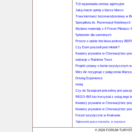
TUI wypowiada umowy agencyjne
Jaką macie opinię o biurze Marco
Trwa kiermasz bożonarodzeniowy w Br
Specjalista ds. Rezerwacji Hotelowych
Wydano materiały z II Forum Pilotażu 
Sylwester dla samotnych
Prosze o opinie dot.biura podrozy BE
Czy Exim poszedł pod młotek?
Kwatery prywatne w Chorwacji bez po
wakacje z Rainbow Tours
Projekt ustawy o bonie turystycznym w
Wizz Air rezygnuje z połączenia Wars
Driving Experience
mniej
Czy do Szwajcarii potrzebny jest pasz
REGO-BIS kto korzystal z uslug tego b
Kwatery prywatne w Chorwacji bez po
Kwatery prywatne w Chorwacji bez po
Forum turystyczne w Krakowie
Ogłoszenia praca turystyka, w turystyce
© 2026 FORUM-TURYSTYC