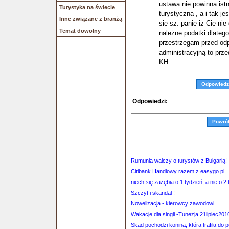
ustawa nie powinna ist
Turystyka na świecie
turystyczną , a i tak 
Inne związane z branżą
się sz. panie iż Cię ni
Temat dowolny
należne podatki dlatego
przestrzegam przed odpo
administracyjną to pr
KH.
Odpowiedz
Odpowiedzi:
Powró
Rumunia walczy o turystów z Bułgarią!
Citibank Handlowy razem z easygo.pl
niech się zazębia o 1 tydzień, a nie o 2
Szczyt i skandal !
Nowelizacja - kierowcy zawodowi
Wakacje dla singli -Tunezja 21lipiec201
Skąd pochodzi konina, która trafiła do 