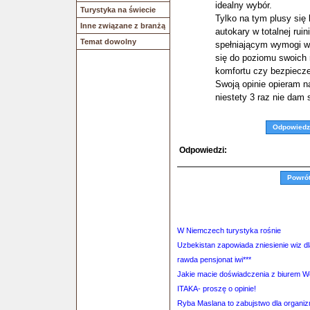
idealny wybór.
Turystyka na świecie
Tylko na tym plusy się
Inne związane z branżą
autokary w totalnej rui
Temat dowolny
spełniającym wymogi wy
się do poziomu swoich 
komfortu czy bezpiecz
Swoją opinie opieram n
niestety 3 raz nie dam 
Odpowiedz
Odpowiedzi:
Powró
W Niemczech turystyka rośnie
Uzbekistan zapowiada zniesienie wiz d
rawda pensjonat iwi***
Jakie macie doświadczenia z biurem 
ITAKA- proszę o opinie!
Ryba Maslana to zabujstwo dla organizm