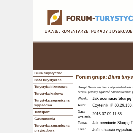
Biura turystyczne
Forum grupa:
Biura tury
Baza turystyczna
Turystyka biznesowa
Uwaga! Serwis nie bierze odpowiedzialności
serwisu prosimy zgłaszać Administratorowi 
Turystyka krajowa
Jak oceniacie Skarpę 
Wątek:
Turystyka zagraniczna
Czytelnik IP 83.29.133.
wyjazdowa
Autor:
Data
Transport
2015-07-09 11:55
wysłania:
Gastronomia
Jak oceniacie Skarpę T
Temat:
Turystyka zagraniczna
Treść:
Jeśli chcecie wyjechać
przyjazdowa