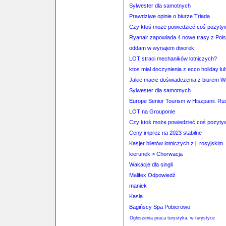
Sylwester dla samotnych
Prawdziwe opinie o biurze Triada
Czy ktoś może powiedzieć coś pozyty
Ryanair zapowiada 4 nowe trasy z Pols
oddam w wynajem dworek
LOT straci mechaników lotniczych?
ktos mial doczynienia z ecco holiday lub
Jakie macie doświadczenia z biurem 
Sylwester dla samotnych
Europe Senior Tourism w Hiszpanii. Ru
LOT na Grouponie
Czy ktoś może powiedzieć coś pozyty
Ceny imprez na 2023 stabilne
Kasjer biletów lotniczych z j. rosyjskim
kierunek > Chorwacja
Wakacje dla singli
Malifex Odpowiedź
maniek
Kasia
Bagińscy Spa Pobierowo
Ogłoszenia praca turystyka, w turystyce