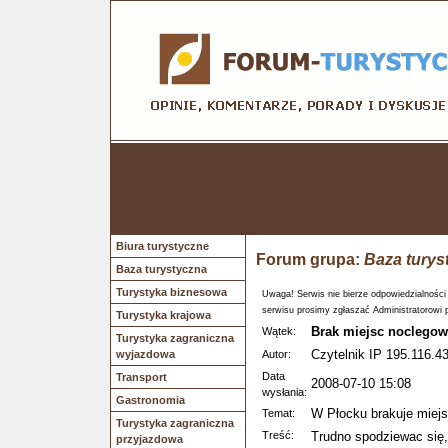
Biura turystyczne
Forum grupa:
Baza turys
Baza turystyczna
Turystyka biznesowa
Uwaga! Serwis nie bierze odpowiedzialności
serwisu prosimy zgłaszać Administratorowi 
Turystyka krajowa
Brak miejsc noclegow
Wątek:
Turystyka zagraniczna
Czytelnik IP 195.116.43
wyjazdowa
Autor:
Data
Transport
2008-07-10 15:08
wysłania:
Gastronomia
W Płocku brakuje miej
Temat:
Turystyka zagraniczna
Treść:
Trudno spodziewac się,
przyjazdowa