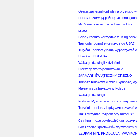
Grecja zacieśni kontrole na przejściu
Polacy rezerwują później, ale chcą jec
McDonalds może zatrudniać nieletnich
praca
Polacy rzadko korzystają z usług polski
Tani dolar pomoże turystyce do USA?
Turyści - seniorzy będą wypoczywać w 
Upadłość BBTP SA
Wakacje dla singli z dziećmi
Dlaczego warto podróżować?
JARMARK ŚWIĄTECZNY DREZNO
Tomasz Kułakowski rzucił Ryanaira, w
Maleje liczba turystów w Polsce
Wakacje dla singli
Kraków: Ryanair uruchomi co najmniej
Turyści - seniorzy będą wypoczywać w 
Jak zatrzymać rozpędzony autobus?
Czy ktoś może powiedzieć coś pozyty
Goszczenie sportowców wyzwaniem dla
SZUKAM MIN. PRODUCENTA/WYKO