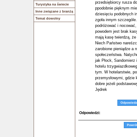
przedsiębiorcy rusza d
Turystyka na świecie
ppodobnie pięknym mie
Inne związane z branżą
dziesięciu podobnych i
Temat dowolny
zgoła innym szczególe.
podróżować i nocować, 
powodem jest brak kasy
mają kasę twierdzą, że 
Niech Państwo nareśzci
zarobione pieniądze a 
społeczeństwa. Natychm
jak Płock, Sandomierz 
hotelu trzygwiazdkowe
tym. W hotelarstwie, p
przemysłowymi, gdzie kr
dobre jeżeli podstawow
Jędrek
Odpowiedz
Odpowiedzi:
Powró