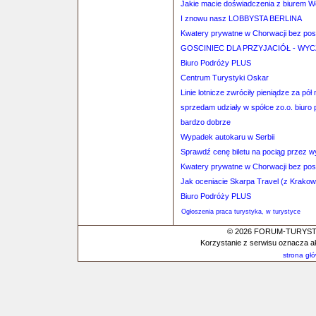
Jakie macie doświadczenia z biurem 
I znowu nasz LOBBYSTA BERLINA
Kwatery prywatne w Chorwacji bez po
GOSCINIEC DLA PRZYJACIÓŁ - W
Biuro Podróży PLUS
Centrum Turystyki Oskar
Linie lotnicze zwróciły pieniądze za p
sprzedam udziały w spółce zo.o. biuro
bardzo dobrze
Wypadek autokaru w Serbii
Sprawdź cenę biletu na pociąg przez 
Kwatery prywatne w Chorwacji bez po
Jak oceniacie Skarpa Travel (z Krako
Biuro Podróży PLUS
Ogłoszenia praca turystyka, w turystyce
© 2026 FORUM-TURYSTYC
Korzystanie z serwisu oznacza a
strona gł