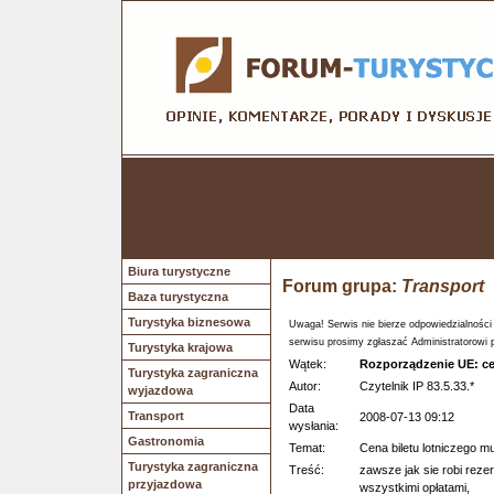
Biura turystyczne
Forum grupa:
Transport
Baza turystyczna
Turystyka biznesowa
Uwaga! Serwis nie bierze odpowiedzialności
serwisu prosimy zgłaszać Administratorowi 
Turystyka krajowa
Wątek:
Rozporządzenie UE: ce
Turystyka zagraniczna
Autor:
Czytelnik IP 83.5.33.*
wyjazdowa
Data
Transport
2008-07-13 09:12
wysłania:
Gastronomia
Temat:
Cena biletu lotniczego m
Turystyka zagraniczna
Treść:
zawsze jak sie robi reze
przyjazdowa
wszystkimi opłatami,