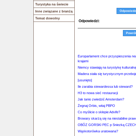
Turystyka na świecie
Odpowiedz
Inne związane z branżą
Temat dowolny
Odpowiedzi:
Powró
Europarlament chce przyspieszenia ne
krajami
Niemcy stawiają na turystykę kultural
Madera stała się turystycznym przeboje
[usunięto]
Ile zarabia stewardessa lub steward?
H3 to nowa sieć restauracji
Jak tanio zwiedzić Amsterdam?
Żegnaj Orbis, witaj PBPO
Co myślicie o sklepie Advife?
Browary skarżą się na niestabilne praw
OBÓZ GORSKI PEC p Sniezką CZECHY 
Wąskotorówka uratowana?