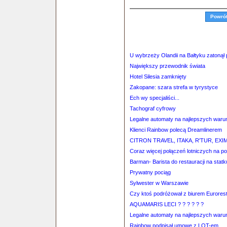
Powró
U wybrzeży Olandii na Bałtyku zatonął p
Największy przewodnik świata
Hotel Silesia zamknięty
Zakopane: szara strefa w tyrystyce
Ech wy specjaliści...
Tachograf cyfrowy
Legalne automaty na najlepszych war
Klienci Rainbow polecą Dreamlinerem
CITRON TRAVEL, ITAKA, R'TUR, EX
Coraz więcej połączeń lotniczych na po
Barman- Barista do restauracji na stat
Prywatny pociąg
Sylwester w Warszawie
Czy ktoś podróżował z biurem Eurores
AQUAMARIS LECI ? ? ? ? ? ?
Legalne automaty na najlepszych war
Rainbow podpisał umowę z LOT-em