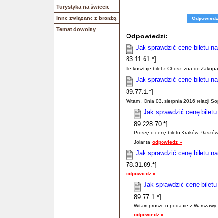
Turystyka na świecie
Inne związane z branżą
Odpowiedz
Temat dowolny
Odpowiedzi:
Jak sprawdzić cenę biletu n
83.11.61.*]
Ile kosztuje bilet z Choszczna do Zakop
Jak sprawdzić cenę biletu n
89.77.1.*]
Witam , Dnia 03. sierpnia 2016 relacji S
Jak sprawdzić cenę biletu
89.228.70.*]
Proszę o cenę biletu Kraków Płaszów
Jolanta
odpowiedz »
Jak sprawdzić cenę biletu n
78.31.89.*]
odpowiedz »
Jak sprawdzić cenę biletu
89.77.1.*]
Witam prosze o podanie z Warszawy c
odpowiedz »