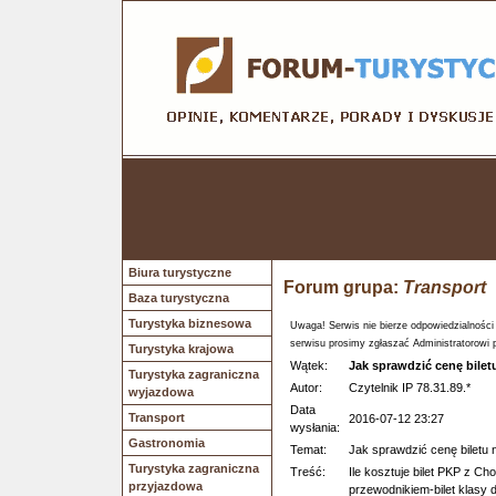
Biura turystyczne
Forum grupa:
Transport
Baza turystyczna
Turystyka biznesowa
Uwaga! Serwis nie bierze odpowiedzialności
serwisu prosimy zgłaszać Administratorowi 
Turystyka krajowa
Wątek:
Jak sprawdzić cenę bilet
Turystyka zagraniczna
Autor:
Czytelnik IP 78.31.89.*
wyjazdowa
Data
Transport
2016-07-12 23:27
wysłania:
Gastronomia
Temat:
Jak sprawdzić cenę biletu 
Turystyka zagraniczna
Treść:
Ile kosztuje bilet PKP z C
przyjazdowa
przewodnikiem-bilet klasy d