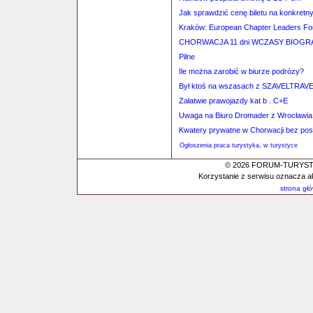
Jak sprawdzić cenę biletu na konkretn
Kraków: European Chapter Leaders F
CHORWACJA 11 dni WCZASY BIOGRAD 
Pilne
Ile można zarobić w biurze podrózy?
Był ktoś na wszasach z SZAVELTRAV
Załatwie prawojazdy kat b . C+E
Uwaga na Biuro Dromader z Wrocławia
Kwatery prywatne w Chorwacji bez po
Ogłoszenia praca turystyka, w turystyce
© 2026 FORUM-TURYSTYC
Korzystanie z serwisu oznacza a
strona gł