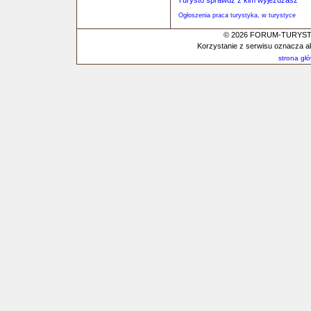
Turysto sprawdź z kim wyjeżdżasz
Ogłoszenia praca turystyka, w turystyce
© 2026 FORUM-TURYSTYC
Korzystanie z serwisu oznacza a
strona gł