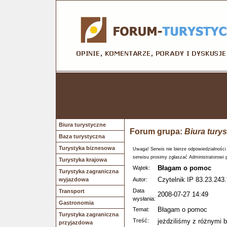
Biura turystyczne
Forum grupa:
Biura tury
Baza turystyczna
Turystyka biznesowa
Uwaga! Serwis nie bierze odpowiedzialności
serwisu prosimy zgłaszać Administratorowi 
Turystyka krajowa
Błagam o pomoc
Wątek:
Turystyka zagraniczna
Czytelnik IP 83.23.243.
wyjazdowa
Autor:
Data
Transport
2008-07-27 14:49
wysłania:
Gastronomia
Błagam o pomoc
Temat:
Turystyka zagraniczna
Treść:
jeżdziliśmy z różnymi b
przyjazdowa