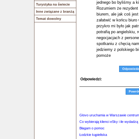
jednego bo byliśmy a ki
Turystyka na świecie
Rozumiem że rezydent j
Inne związane z branżą
biurem, ale jak coś jest
Temat dowolny
załatwić w końcu biuro 
przykro mi było jak pa
potrafią po angielskiu
negocjacjach z persone
spotkaniu z chęcią nam
jedziemy z polskiego b
pomoże
Odpowiedz
Odpowiedzi:
Powró
Glovo uruchamia w Warszawie centrum
Co wybierają klienci eSky i ile wydadz
Błagam o pomoc
Łodzkie kąpieliska