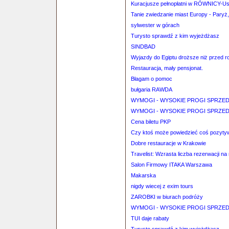
Kuracjusze pełnopłatni w RÓWNICY-Ustr
Tanie zwiedzanie miast Europy - Pary
sylwester w górach
Turysto sprawdź z kim wyjeżdżasz
SINDBAD
Wyjazdy do Egiptu droższe niż przed r
Restauracja, mały pensjonat.
Błagam o pomoc
bułgaria RAWDA
WYMOGI - WYSOKIE PROGI SPRZE
WYMOGI - WYSOKIE PROGI SPRZE
Cena biletu PKP
Czy ktoś może powiedzieć coś pozyty
Dobre restauracje w Krakowie
Travelist: Wzrasta liczba rezerwacji 
Salon Firmowy ITAKA Warszawa
Makarska
nigdy wiecej z exim tours
ZAROBKI w biurach podróży
WYMOGI - WYSOKIE PROGI SPRZE
TUI daje rabaty