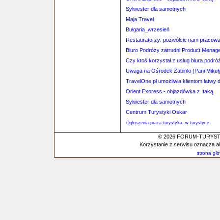
Sylwester dla samotnych
Maja Travel
Bułgaria_wrzesień
Restauratorzy: pozwólcie nam pracow
Biuro Podróży zatrudni Product Menag
Czy ktoś korzystał z usług biura p
Uwaga na Ośrodek Żabinki (Pani Mikuł
TravelOne.pl umożliwia klientom łatwy
Orient Express - objazdówka z Itaką
Sylwester dla samotnych
Centrum Turystyki Oskar
Ogłoszenia praca turystyka, w turystyce
© 2026 FORUM-TURYSTYC
Korzystanie z serwisu oznacza a
strona gł