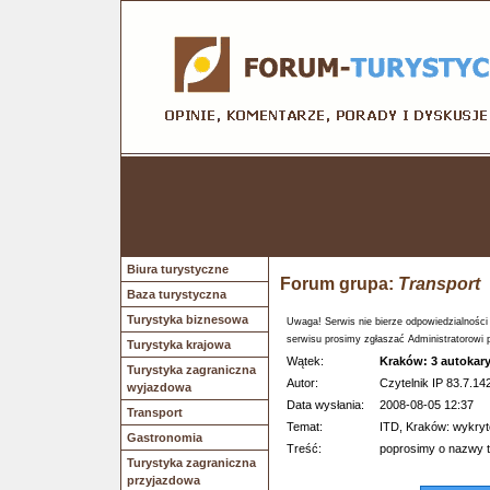
Biura turystyczne
Forum grupa:
Transport
Baza turystyczna
Turystyka biznesowa
Uwaga! Serwis nie bierze odpowiedzialności
serwisu prosimy zgłaszać Administratorowi 
Turystyka krajowa
Wątek:
Kraków: 3 autokary
Turystyka zagraniczna
Autor:
Czytelnik IP 83.7.142
wyjazdowa
Data wysłania:
2008-08-05 12:37
Transport
Temat:
ITD, Kraków: wykry
Gastronomia
Treść:
poprosimy o nazwy t
Turystyka zagraniczna
przyjazdowa