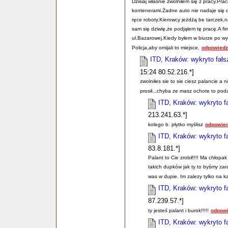
Dzisiaj właśnie zwolniłem się z pracy.Pra
kontenerami.Żadne auto nie nadaje się 
ręce roboty.Kierowcy jeżdżą be tarczek,
sam się dziwię,że podjąłem tę pracę.A fi
ul.Bazarowej.Kiedy byłem w biurze po wy
Policja,aby omijali to miejsce.
odpowiedz
ITD, Kraków: wykryto fał
15:24 80.52.216.*]
zwolniłes sie to sie ciesz palancie a
prosił...chyba ze masz ochote to podaj
ITD, Kraków: wykryto f
213.241.63.*]
kolego b. płytko myślisz
odpowied
ITD, Kraków: wykryto f
83.8.181.*]
Palant to Cie zrobił!!!! Ma chłopa
takich dupków jak ty to byśmy zar
was w dupie. Im zalezy tylko na ka
ITD, Kraków: wykryto f
87.239.57.*]
ty jesteś palant i burok!!!!!
odpowi
ITD, Kraków: wykryto f