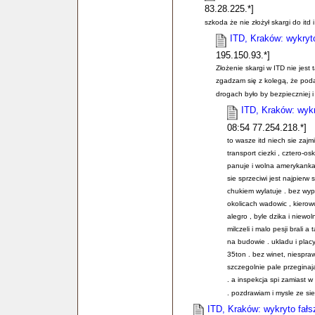
83.28.225.*]
szkoda że nie złożył skargi do itd 
ITD, Kraków: wykryt
195.150.93.*]
Złożenie skargi w ITD nie jest 
zgadzam się z kolegą, że podaj
drogach było by bezpieczniej i
ITD, Kraków: wykr
08:54 77.254.218.*]
to wasze itd niech sie zaj
transport ciezki , cztero-os
panuje i wolna amerykanka 
sie sprzeciwi jest najpierw
chukiem wylatuje . bez wyp
okolicach wadowic , kierow
alegro , byle dzika i niewo
milczeli i malo pesji brali a
na budowie . ukladu i placy 
35ton . bez winet, niespraw
szczegolnie pale przeginaj
. a inspekcja spi zamiast w
. pozdrawiam i mysle ze sie
ITD, Kraków: wykryto fał