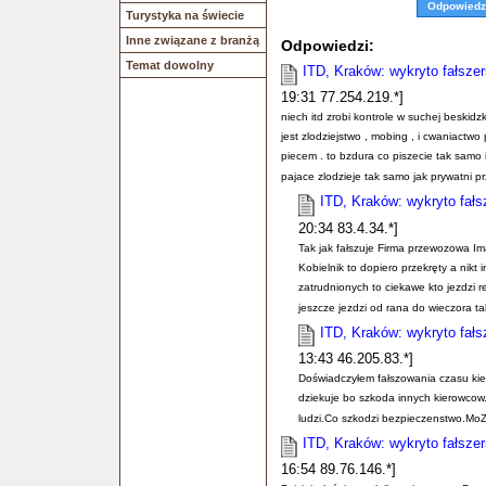
Odpowiedz
Turystyka na świecie
Inne związane z branżą
Odpowiedzi:
Temat dowolny
ITD, Kraków: wykryto fałsz
19:31 77.254.219.*]
niech itd zrobi kontrole w suchej beskid
jest zlodziejstwo , mobing , i cwaniactwo
piecem . to bzdura co piszecie tak samo it
pajace zlodzieje tak samo jak prywatni p
ITD, Kraków: wykryto fał
20:34 83.4.34.*]
Tak jak fałszuje Firma przewozowa Im
Kobielnik to dopiero przekręty a nikt
zatrudnionych to ciekawe kto jezdzi
jeszcze jezdzi od rana do wieczora 
ITD, Kraków: wykryto fał
13:43 46.205.83.*]
Doświadczyłem fałszowania czasu kiero
dziekuje bo szkoda innych kierowco
ludzi.Co szkodzi bezpieczenstwo.MoZ
ITD, Kraków: wykryto fałsz
16:54 89.76.146.*]