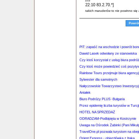
22:10 83.2.70.*]
takich maruderów to nie powinno się zw
Powró
PIT: zapaść na wschodzie i powrót bon
Dawid Lasek odwołany ze stanowiska
Czy ktoś korzystał z usług biura p
Czy ktoś może powiedzieć coś pozyty
Rainbow Tours przejmuje biura agency
Sylwester dla samotnych
Nałęczowskie Towarzystwo Inwestycyj
Antałek
Biuro Podróży PLUS -Bułgaria
Przez epidemię liczba turystów w Turcj
HOTEL NA SPRZEDAŻ
ODRADZAM-Podbipięta w Kostrzynie
Uwaga na Ośrodek Żabinki (Pani Mikuł
TravelOne.pl pozwala turystom na obejr
Orient Express - objazdówka z Itaką