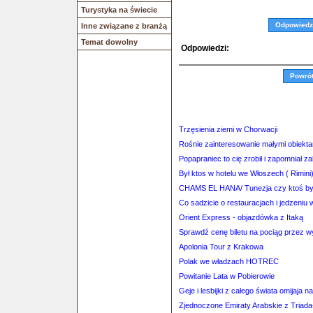
Turystyka na świecie
Odpowiedz
Inne związane z branżą
Temat dowolny
Odpowiedzi:
Powró
Trzęsienia ziemi w Chorwacji
Rośnie zainteresowanie małymi obiekt
Popapraniec to cię zrobił i zapomniał za
Był ktos w hotelu we Włoszech ( Rimin
CHAMS EL HANA/ Tunezja czy ktoś by
Co sadzicie o restauracjach i jedzeni
Orient Express - objazdówka z Itaką
Sprawdź cenę biletu na pociąg przez 
Apolonia Tour z Krakowa
Polak we władzach HOTREC
Powitanie Lata w Pobierowie
Geje i lesbijki z całego świata omijaja 
Zjednoczone Emiraty Arabskie z Triada