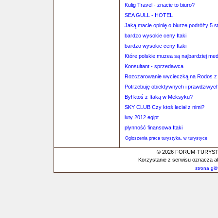
Kulig Travel - znacie to biuro?
SEA GULL - HOTEL
Jaką macie opinię o biurze podróży 5 s
bardzo wysokie ceny Itaki
bardzo wysokie ceny Itaki
Które polskie muzea są najbardziej med
Konsultant - sprzedawca
Rozczarowanie wycieczką na Rodos z 
Potrzebuję obiektywnych i prawdziwych 
Był ktoś z Itaką w Meksyku?
SKY CLUB Czy ktoś leciał z nimi?
luty 2012 egipt
płynność finansowa Itaki
Ogłoszenia praca turystyka, w turystyce
© 2026 FORUM-TURYSTYC
Korzystanie z serwisu oznacza a
strona gł