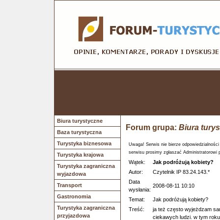
Biura turystyczne
Forum grupa:
Biura tury
Baza turystyczna
Turystyka biznesowa
Uwaga! Serwis nie bierze odpowiedzialności
serwisu prosimy zgłaszać Administratorowi 
Turystyka krajowa
Wątek:
Jak podróżują kobiety?
Turystyka zagraniczna
Autor:
Czytelnik IP 83.24.143.*
wyjazdowa
Data
Transport
2008-08-11 10:10
wysłania:
Gastronomia
Temat:
Jak podróżują kobiety?
Turystyka zagraniczna
Treść:
ja też często wyjeżdzam sa
przyjazdowa
ciekawych ludzi. w tym roku