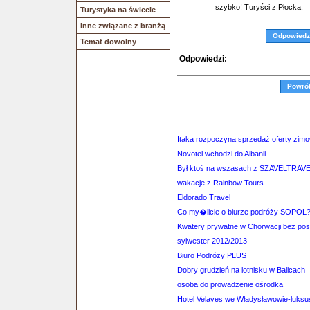
szybko! Turyści z Płocka.
Turystyka na świecie
Inne związane z branżą
Odpowiedz
Temat dowolny
Odpowiedzi:
Powró
Itaka rozpoczyna sprzedaż oferty zimo
Novotel wchodzi do Albanii
Był ktoś na wszasach z SZAVELTRAV
wakacje z Rainbow Tours
Eldorado Travel
Co my�licie o biurze podróży SOPOL
Kwatery prywatne w Chorwacji bez po
sylwester 2012/2013
Biuro Podróży PLUS
Dobry grudzień na lotnisku w Balicach
osoba do prowadzenie ośrodka
Hotel Velaves we Władysławowie-luksus