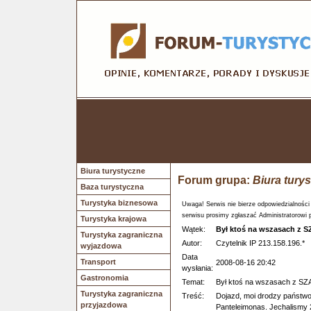
Biura turystyczne
Forum grupa:
Biura tury
Baza turystyczna
Turystyka biznesowa
Uwaga! Serwis nie bierze odpowiedzialności
serwisu prosimy zgłaszać Administratorowi 
Turystyka krajowa
Wątek:
Był ktoś na wszasach z
Turystyka zagraniczna
Autor:
Czytelnik IP 213.158.196.*
wyjazdowa
Data
Transport
2008-08-16 20:42
wysłania:
Gastronomia
Temat:
Był ktoś na wszasach z 
Turystyka zagraniczna
Treść:
Dojazd, moi drodzy państwo
przyjazdowa
Panteleimonas. Jechalismy 2