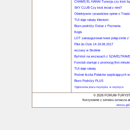
CHAMS EL HANA/ Tunezja czy ktoś by
SKY CLUB Czy ktoś leciał z nimi?
Obiektywne i prawdziwe opinie o Triadz
TUI daje rabaty klientom
Biuro podróży Oskar z Poznania
Kogis
LOT zainaugurował nowe połączenie 
Pilot do Oslo 14-18.06.2017
wczasy w Skotinie
Był ktoś na wszasach z SZAVELTRAV
Funclub startuje z promocją first minute
TUI daje rabaty
Rośnie liczba Polaków spędzających w
Biuro Podróży PLUS
Ogłoszenia praca turystyka, w turystyce
© 2026 FORUM-TURYSTYC
Korzystanie z serwisu oznacza a
strona gł