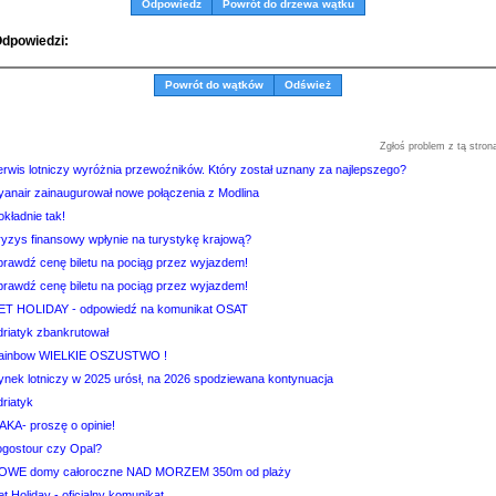
Odpowiedz
Powrót do drzewa wątku
dpowiedzi:
Powrót do wątków
Odśwież
Zgłoś problem z tą stron
erwis lotniczy wyróżnia przewoźników. Który został uznany za najlepszego?
yanair zainaugurował nowe połączenia z Modlina
kładnie tak!
ryzys finansowy wpłynie na turystykę krajową?
prawdź cenę biletu na pociąg przez wyjazdem!
prawdź cenę biletu na pociąg przez wyjazdem!
ET HOLIDAY - odpowiedź na komunikat OSAT
driatyk zbankrutował
ainbow WIELKIE OSZUSTWO !
ynek lotniczy w 2025 urósł, na 2026 spodziewana kontynuacja
riatyk
AKA- proszę o opinie!
ogostour czy Opal?
OWE domy całoroczne NAD MORZEM 350m od plaży
t Holiday - oficjalny komunikat