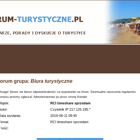
orum grupa:
Biura turystyczne
Uwaga! Serwis nie bierze odpowiedzialności za wypowiedzi na forum. Ewentualne naruszenia regulaminu
serwisu prosimy zgłaszać Administratorowi po przez stronę Kontakt
Wątek:
RCI timeshare sprzedam
Autor:
Czytelnik IP 217.125.185.*
Data wysłania:
2019-06-11 09:45
Temat:
RCI timeshare sprzedam
Treść: