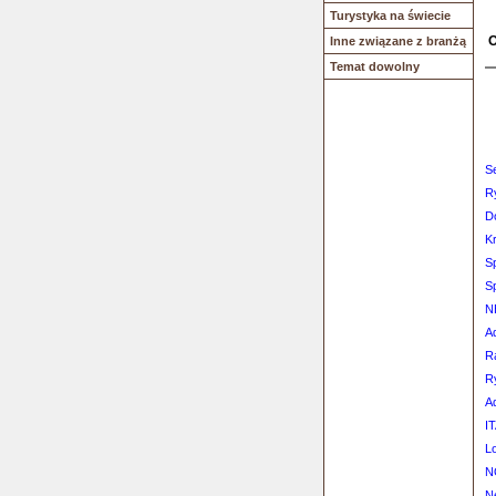
Turystyka na świecie
O
Inne związane z branżą
Temat dowolny
S
R
Do
K
S
S
N
A
R
R
Ad
IT
L
N
Ne