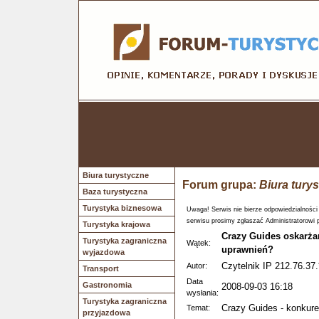
Biura turystyczne
Forum grupa:
Biura tury
Baza turystyczna
Turystyka biznesowa
Uwaga! Serwis nie bierze odpowiedzialności
serwisu prosimy zgłaszać Administratorowi 
Turystyka krajowa
Crazy Guides oskarża
Turystyka zagraniczna
Wątek:
uprawnień?
wyjazdowa
Czytelnik IP 212.76.37.
Autor:
Transport
Data
Gastronomia
2008-09-03 16:18
wysłania:
Turystyka zagraniczna
Crazy Guides - konkure
Temat:
przyjazdowa