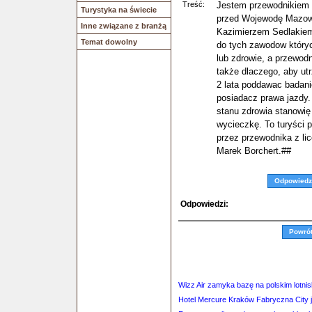
Treść:
Jestem przewodnikiem 
Turystyka na świecie
przed Wojewodę Mazowi
Inne związane z branżą
Kazimierzem Sedlakiem
Temat dowolny
do tych zawodow któryc
lub zdrowie, a przewodn
także dlaczego, aby ut
2 lata poddawac badani
posiadacz prawa jazdy
stanu zdrowia stanowię
wycieczkę. To turyści
przez przewodnika z li
Marek Borchert.##
Odpowiedz
Odpowiedzi:
Powró
Wizz Air zamyka bazę na polskim lotni
Hotel Mercure Kraków Fabryczna City j