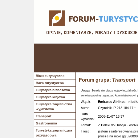
Biura turystyczne
Forum grupa:
Transport
Baza turystyczna
Turystyka biznesowa
Uwaga! Serwis nie bierze odpowiedzialności
serwisu prosimy zgłaszać Administratorowi 
Turystyka krajowa
Wątek:
Emirates Airlines - nied
Turystyka zagraniczna
Autor:
Czytelnik IP 213.184.17.*
wyjazdowa
Data
Transport
2008-11-07 13:37
wysłania:
Gastronomia
Temat:
Z Polski do Dubaju - wiel
Turystyka zagraniczna
Treść:
jestem zainteresowana pra
przyjazdowa
prosze na moje gg 520890