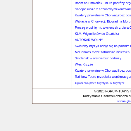
Boom na Smoleńsk - biura podróży orga
Sanepid rusza z sezonowymi kontrolami 
Kwatery prywatne w Chorwacji bez po
Wakacje w Chorwacji, Biograd na Moru
Proszę o opinię n.t. wycieczek z biura
KLM: Więcej lotów do Gdańska
AUTOKAR WOLNY
Światowy kryzys odbija się na polskim 
McDonalds może zatrudniać nieletnich
Smoleńsk w ofercie biur podróży
Wieś Krzyże
Kwatery prywatne w Chorwacji bez po
Rainbow Tours przedłuża współpracę 
Ogłoszenia praca turystyka, w turystyce
© 2026 FORUM-TURYSTYC
Korzystanie z serwisu oznacza a
strona gł