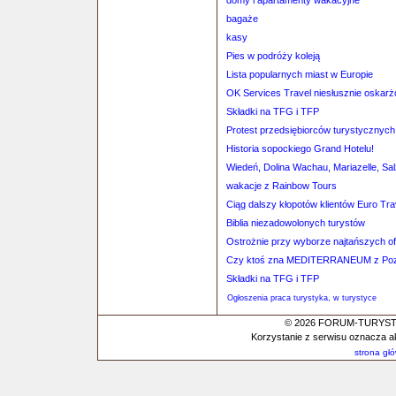
domy i apartamenty wakacyjne
bagaże
kasy
Pies w podróży koleją
Lista popularnych miast w Europie
OK Services Travel niesłusznie oskar
Składki na TFG i TFP
Protest przedsiębiorców turystycznych
Historia sopockiego Grand Hotelu!
Wiedeń, Dolina Wachau, Mariazelle, Salz
wakacje z Rainbow Tours
Ciąg dalszy kłopotów klientów Euro Tr
Biblia niezadowolonych turystów
Ostrożnie przy wyborze najtańszych of
Czy ktoś zna MEDITERRANEUM z Poz
Składki na TFG i TFP
Ogłoszenia praca turystyka, w turystyce
© 2026 FORUM-TURYSTYC
Korzystanie z serwisu oznacza a
strona gł