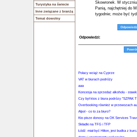
Skowronek. W styczniu
Turystyka na świecie
Panią, najchętniej do 
Inne związane z branżą
tygodnie; może być tyd
Temat dowolny
Odpowiedz
Odpowiedzi:
Powró
Polacy wciąż na Cyprze
VAT w biurach podróży
aaa
Koncesja na sprzedaż alkoholu - stawk
Czy był ktos z biura podrózy "SZPAK 
Overbooking również w przewozach a
Alpol - co to za biuro?
Kto pisze donosy na OK Services Trav
Składki na TFG i TFP
Łódź: miał być Hilton, jest budka z kur