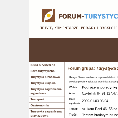
Biura turystyczne
Forum grupa:
Turystyka 
Baza turystyczna
Turystyka biznesowa
Uwaga! Serwis nie bierze odpowiedzialności
serwisu prosimy zgłaszać Administratorowi 
Turystyka krajowa
Podróże w pojedynkę
Wątek:
Turystyka zagraniczna
Czytelnik IP 91.127.47.
wyjazdowa
Autor:
Data
Transport
2009-01-03 06:04
wysłania:
Gastronomia
szukam Pani 46..55 na 
Temat:
Turystyka zagraniczna
Treść:
Jestem brodatym brunet
przyjazdowa