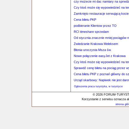
czy możecie mi dac namiary na sprwd
Czy ktoś może się wypowiedzieć na tem
Zamknięto restauracje serwującą kocie
Cena biletu PKP
podbieranie Klientow przez TO
RCI timeshare sprzedam
Od stycznia znacznie mniej pociągów 
Zwiedzanie Krakowa Meleksem
Błonia-uroczysta Msza św.
Nowe połączenie easyJet z Krakowa
Czy ktoś może się wypowiedzieć na tem
Sprawdź cenę biletu na pociąg przez 
Cena biletu PKP z poznań główny do s
Urząd skarbowy: Napiwek nie jest dar
Ogłoszenia praca turystyka, w turystyce
© 2026 FORUM-TURYSTYC
Korzystanie z serwisu oznacza a
strona gł