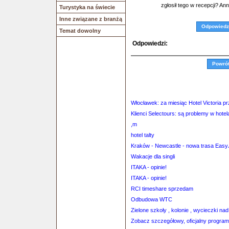
zgłosił tego w recepcji? An
Turystyka na świecie
Inne związane z branżą
Odpowiedz
Temat dowolny
Odpowiedzi:
Powró
Włocławek: za miesiąc Hotel Victoria p
Klienci Selectours: są problemy w hote
,m
hotel talty
Kraków - Newcastle - nowa trasa Easy
Wakacje dla singli
ITAKA - opinie!
ITAKA - opinie!
RCI timeshare sprzedam
Odbudowa WTC
Zielone szkoły , kolonie , wycieczki n
Zobacz szczegółowy, oficjalny program