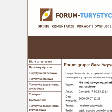
Biura turystyczne
Forum grupa:
Baza turys
Baza turystyczna
Turystyka biznesowa
Uwaga! Serwis nie bierze odpowiedzialności
serwisu prosimy zgłaszać Administratorowi 
Turystyka krajowa
Nie można wywieszać info
Turystyka zagraniczna
Wątek:
wartościowe!
wyjazdowa
Autor:
Czytelnik IP 80.53.131.*
Transport
Data
2006-05-07 12:29
Gastronomia
wysłania:
Temat:
hotel nie odpowiada
Turystyka zagraniczna
przyjazdowa
Treść:
Wjaki sposób dowieść co go