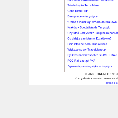
Triada kupiła Terra Mare
Cena biletu PKP
Dam pracę w turystyce
"Dama z łasiczką" wróciła do Krakowa
Kraków - Specjalista ds Turystyki
Czy ktoś korzystał z usług biura p
Co dalej z zamkiem w Działdowie?
Linie lotnicze Koral Blue Airlines
Większe straty Travelplanet.pl
Był ktoś na wszasach z SZAVELTRAV
PCC Rail zastąpi PKP
Ogłoszenia praca turystyka, w turystyce
© 2026 FORUM-TURYSTYC
Korzystanie z serwisu oznacza a
strona gł