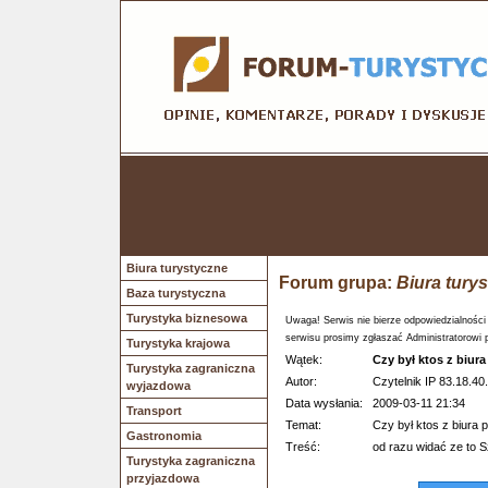
Biura turystyczne
Forum grupa:
Biura tury
Baza turystyczna
Turystyka biznesowa
Uwaga! Serwis nie bierze odpowiedzialności
serwisu prosimy zgłaszać Administratorowi 
Turystyka krajowa
Wątek:
Czy był ktos z biu
Turystyka zagraniczna
Autor:
Czytelnik IP 83.18.40.
wyjazdowa
Data wysłania:
2009-03-11 21:34
Transport
Temat:
Czy był ktos z biur
Gastronomia
Treść:
od razu widać ze to S
Turystyka zagraniczna
przyjazdowa