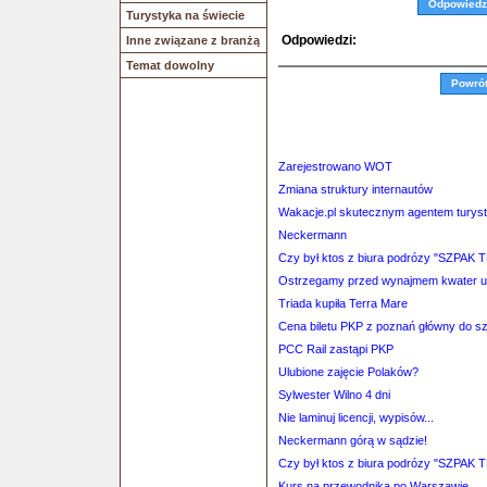
Odpowiedz
Turystyka na świecie
Odpowiedzi:
Inne związane z branżą
Temat dowolny
Powró
Zarejestrowano WOT
Zmiana struktury internautów
Wakacje.pl skutecznym agentem tury
Neckermann
Czy był ktos z biura podrózy "SZPAK 
Ostrzegamy przed wynajmem kwater
Triada kupiła Terra Mare
Cena biletu PKP z poznań główny do s
PCC Rail zastąpi PKP
Ulubione zajęcie Polaków?
Sylwester Wilno 4 dni
Nie laminuj licencji, wypisów...
Neckermann górą w sądzie!
Czy był ktos z biura podrózy "SZPAK 
Kurs na przewodnika po Warszawie