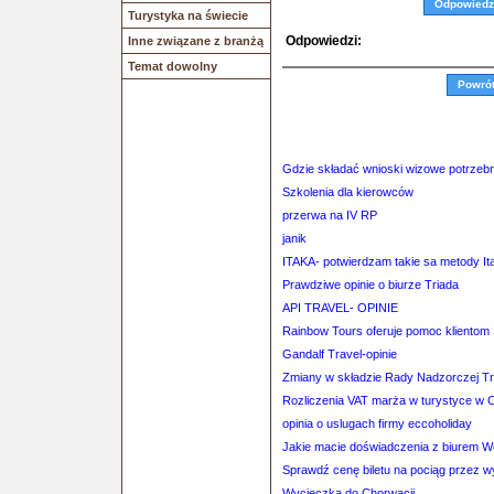
Odpowiedz
Turystyka na świecie
Odpowiedzi:
Inne związane z branżą
Temat dowolny
Powró
Gdzie składać wnioski wizowe potrzebn
Szkolenia dla kierowców
przerwa na IV RP
janik
ITAKA- potwierdzam takie sa metody Ita
Prawdziwe opinie o biurze Triada
API TRAVEL- OPINIE
Rainbow Tours oferuje pomoc klientom
Gandalf Travel-opinie
Zmiany w składzie Rady Nadzorczej Tr
Rozliczenia VAT marża w turystyce w
opinia o uslugach firmy eccoholiday
Jakie macie doświadczenia z biurem 
Sprawdź cenę biletu na pociąg przez 
Wycieczka do Chorwacji