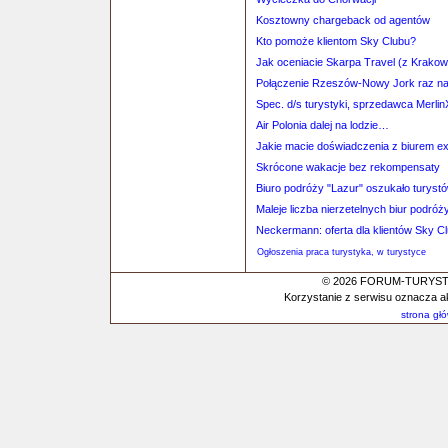
Kosztowny chargeback od agentów
Kto pomoże klientom Sky Clubu?
Jak oceniacie Skarpa Travel (z Krako
Połączenie Rzeszów-Nowy Jork raz na
Spec. d/s turystyki, sprzedawca Merlin
Air Polonia dalej na lodzie…
Jakie macie doświadczenia z biurem 
Skrócone wakacje bez rekompensaty
Biuro podróży "Lazur" oszukało turyst
Maleje liczba nierzetelnych biur podróż
Neckermann: oferta dla klientów Sky C
Ogłoszenia praca turystyka, w turystyce
© 2026 FORUM-TURYSTYC
Korzystanie z serwisu oznacza a
strona gł