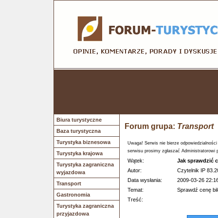
Biura turystyczne
Forum grupa:
Transport
Baza turystyczna
Turystyka biznesowa
Uwaga! Serwis nie bierze odpowiedzialności
serwisu prosimy zgłaszać Administratorowi 
Turystyka krajowa
Wątek:
Jak sprawdzić c
Turystyka zagraniczna
Autor:
Czytelnik IP 83.2
wyjazdowa
Data wysłania:
2009-03-26 22:1
Transport
Temat:
Sprawdź cenę bil
Gastronomia
Treść:
Turystyka zagraniczna
przyjazdowa